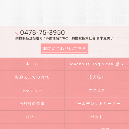
0478-75-3950
動物取扱登録番号 18-香健福778-2 動物取扱責任者 齋木恵美子
お問い合わせはこちら
ホーム
Magnolia Dog Siteの想い
お迎えまでの流れ
成犬紹介
ギャラリー
アクセス
当施設の特徴
ゴールデンレトリーバー
パピー
ペット