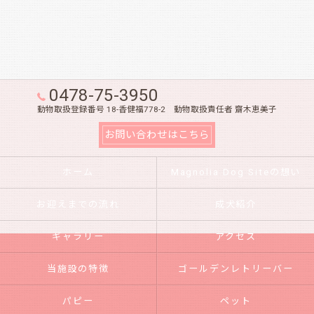
0478-75-3950
動物取扱登録番号 18-香健福778-2 動物取扱責任者 齋木恵美子
お問い合わせはこちら
ホーム
Magnolia Dog Siteの想い
お迎えまでの流れ
成犬紹介
ギャラリー
アクセス
当施設の特徴
ゴールデンレトリーバー
パピー
ペット