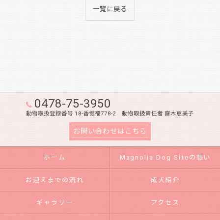
一覧に戻る
0478-75-3950
動物取扱登録番号 18-香健福778-2 動物取扱責任者 齋木恵美子
お問い合わせはこちら
ホーム
Magnolia Dog Siteの想い
お迎えまでの流れ
成犬紹介
ギャラリー
アクセス