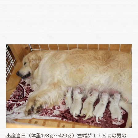
出産当日（体重178ｇ～420ｇ）左端が１７８ｇの男の
6