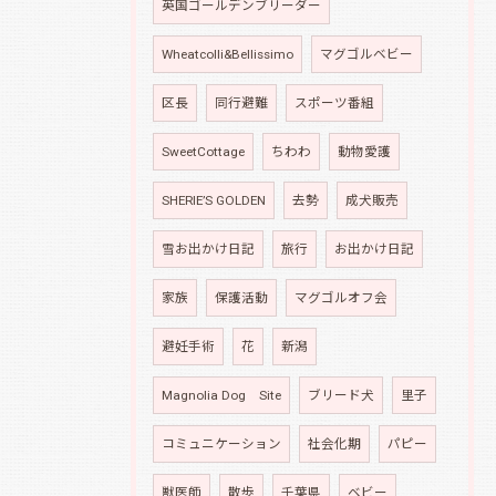
英国ゴールデンブリーダー
Wheatcolli&Bellissimo
マグゴルベビー
区長
同行避難
スポーツ番組
SweetCottage
ちわわ
動物愛護
SHERIE’S GOLDEN
去勢
成犬販売
雪お出かけ日記
旅行
お出かけ日記
家族
保護活動
マグゴルオフ会
避妊手術
花
新潟
Magnolia Dog Site
ブリード犬
里子
コミュニケーション
社会化期
パピー
獣医師
散歩
千葉県
ベビー