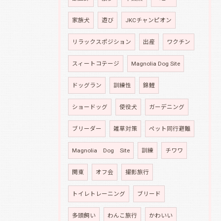
家族犬
遊び
JKCチャンピオン
リラックスポジション
出産
ワクチン
スィートコテージ
Magnolia Dog Site
ドッグラン
訓練性
錦鯉
ショードッグ
使役犬
ガーデニング
ブリーダー
雑草対策
ペット同行避難
Magnolia Dog Site
訓練
チワワ
関東
オフ会
撮影旅行
トイレトレーニング
ブリード
多頭飼い
わんこ旅行
かわいい