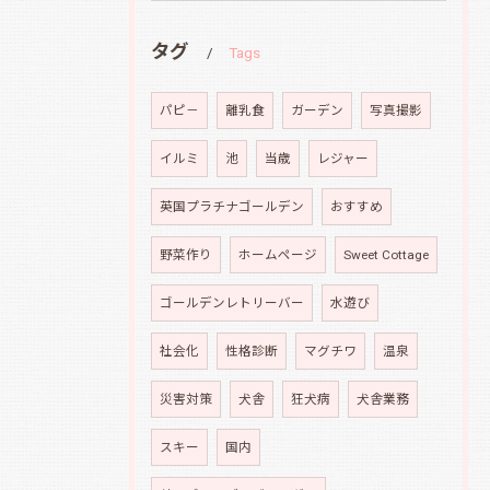
タグ
Tags
パピ－
離乳食
ガーデン
写真撮影
イルミ
池
当歳
レジャー
英国プラチナゴールデン
おすすめ
野菜作り
ホームページ
Sweet Cottage
ゴールデンレトリーバー
水遊び
社会化
性格診断
マグチワ
温泉
災害対策
犬舎
狂犬病
犬舎業務
スキー
国内