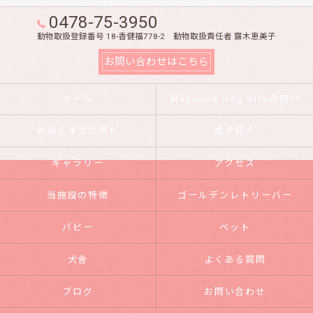
0478-75-3950
動物取扱登録番号 18-香健福778-2 動物取扱責任者 齋木恵美子
お問い合わせはこちら
ホーム
Magnolia Dog Siteの想い
お迎えまでの流れ
成犬紹介
ギャラリー
アクセス
当施設の特徴
ゴールデンレトリーバー
パピー
ペット
犬舎
よくある質問
ブログ
お問い合わせ