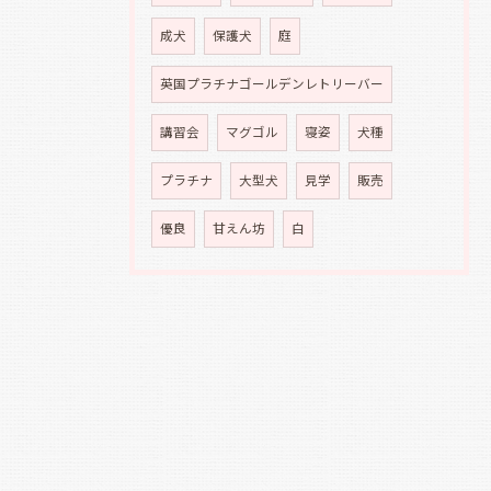
成犬
保護犬
庭
英国プラチナゴールデンレトリーバー
講習会
マグゴル
寝姿
犬種
プラチナ
大型犬
見学
販売
優良
甘えん坊
白