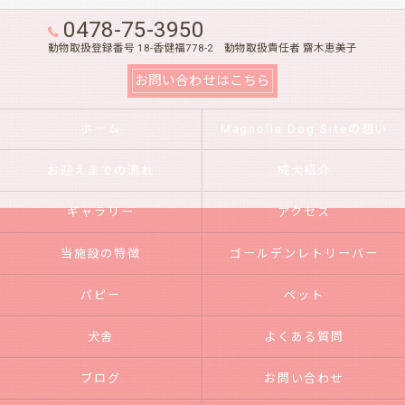
0478-75-3950
動物取扱登録番号 18-香健福778-2 動物取扱責任者 齋木恵美子
お問い合わせはこちら
ホーム
Magnolia Dog Siteの想い
お迎えまでの流れ
成犬紹介
ギャラリー
アクセス
当施設の特徴
ゴールデンレトリーバー
パピー
ペット
犬舎
よくある質問
ブログ
お問い合わせ