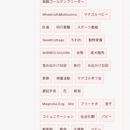
英国ゴールデンブリーダー
Wheatcolli&Bellissimo
マグゴルベビー
区長
同行避難
スポーツ番組
SweetCottage
ちわわ
動物愛護
SHERIE’S GOLDEN
去勢
成犬販売
雪お出かけ日記
旅行
お出かけ日記
家族
保護活動
マグゴルオフ会
避妊手術
花
新潟
Magnolia Dog Site
ブリード犬
里子
コミュニケーション
社会化期
パピー
獣医師
散歩
千葉県
ベビー