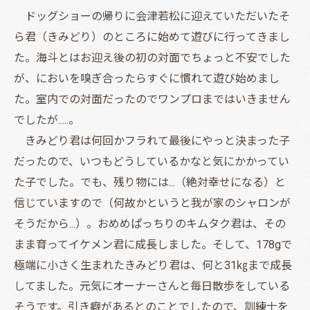
ドッグショーの帰りに会津若松に迎えていただいたそ
ら君（きみどり）のところに始めて遊びに行ってきまし
た。海斗とはお迎え後の初の対面でちょっと不安でした
が、においを嗅ぎ合ったらすぐに慣れて遊び始めまし
た。室内での対面だったのでワンプロまではいきません
でしたが.....。
きみどり君は何回かフラれて最後にやっと決まった子
だったので、いつもどうしているかなと気にかかってい
た子でした。でも、残り物には...（絶対幸せになる）と
信じていますので（何故かというと我が家のシャロンが
そうだから...）。おめめぱっちりのキムタク君は、その
まま育ってイケメン君に成長しました。そして、178gで
極端に小さく生まれたきみどり君は、何と31㎏まで成長
してました。元気にオーナーさんと毎日散歩をしている
そうです。引き癖があるとのことでしたので、訓練士を