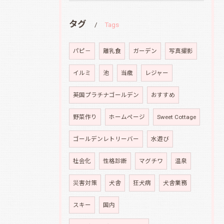
タグ
Tags
パピ－
離乳食
ガーデン
写真撮影
イルミ
池
当歳
レジャー
英国プラチナゴールデン
おすすめ
野菜作り
ホームページ
Sweet Cottage
ゴールデンレトリーバー
水遊び
社会化
性格診断
マグチワ
温泉
災害対策
犬舎
狂犬病
犬舎業務
スキー
国内