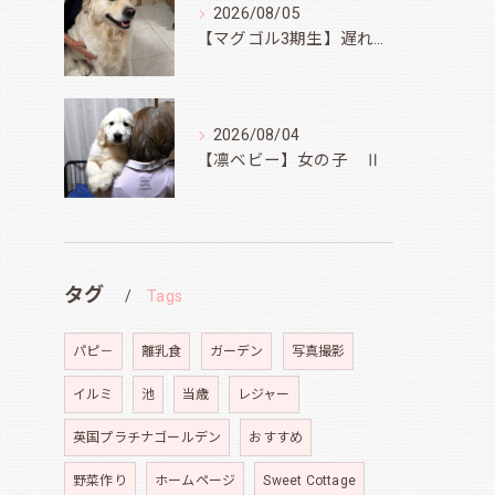
2026/08/05
【マグゴル3期生】遅ればせながら
2026/08/04
【凛ベビー】女の子 Ⅱ
タグ
Tags
パピ－
離乳食
ガーデン
写真撮影
イルミ
池
当歳
レジャー
英国プラチナゴールデン
おすすめ
野菜作り
ホームページ
Sweet Cottage