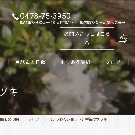
0478-75-3950
動物取扱登録番号 18-香健福778-2 動物取扱責任者 齋木恵美子
お問い合わせはこち
ら
ス
当施設の特徴
よくある質問
ブログ
ゴールデンレトリーバー
ツキ
パピー
ペット
Dog Site
ブログ
【フラわんショット】幸福のサツキ
犬舎