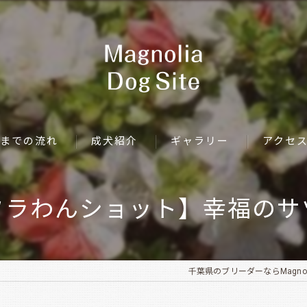
までの流れ
成犬紹介
ギャラリー
アクセ
フラわんショット】幸福のサ
千葉県のブリーダーならMagnolia 