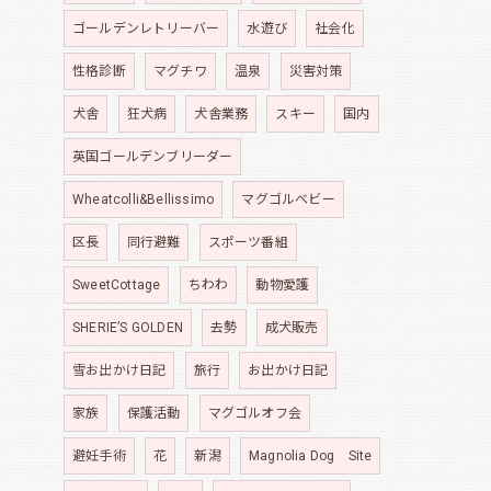
ゴールデンレトリーバー
水遊び
社会化
性格診断
マグチワ
温泉
災害対策
犬舎
狂犬病
犬舎業務
スキー
国内
英国ゴールデンブリーダー
Wheatcolli&Bellissimo
マグゴルベビー
区長
同行避難
スポーツ番組
SweetCottage
ちわわ
動物愛護
SHERIE’S GOLDEN
去勢
成犬販売
雪お出かけ日記
旅行
お出かけ日記
家族
保護活動
マグゴルオフ会
避妊手術
花
新潟
Magnolia Dog Site