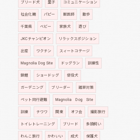
ブリード犬
里子
コミュニケーション
社会化期
パピー
獣医師
散歩
千葉県
ベビー
家族犬
遊び
JKCチャンピオン
リラックスポジション
出産
ワクチン
スィートコテージ
Magnolia Dog Site
ドッグラン
訓練性
錦鯉
ショードッグ
使役犬
ガーデニング
ブリーダー
雑草対策
ペット同行避難
Magnolia Dog Site
訓練
チワワ
関東
オフ会
撮影旅行
トイレトレーニング
ブリード
多頭飼い
わんこ旅行
かわいい
成犬
保護犬