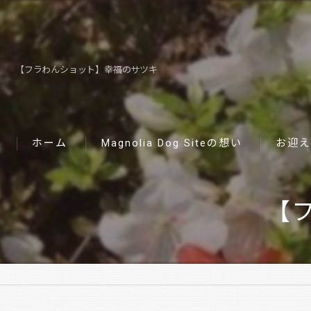
【フラわんショット】幸福のサツキ
ホーム
Magnolia Dog Siteの想い
お迎え
【