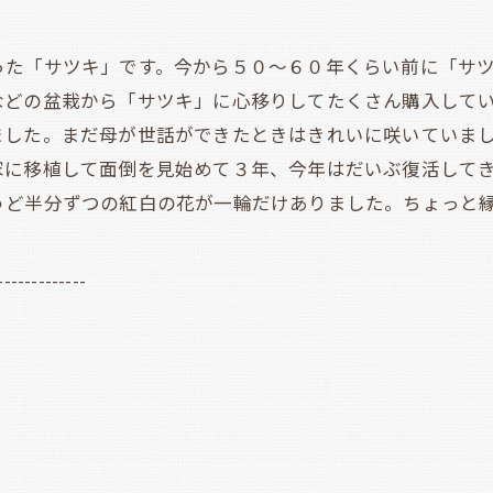
た「サツキ」です。今から５０～６０年くらい前に「サツ
などの盆栽から「サツキ」に心移りしてたくさん購入して
ました。まだ母が世話ができたときはきれいに咲いていま
家に移植して面倒を見始めて３年、今年はだいぶ復活して
うど半分ずつの紅白の花が一輪だけありました。ちょっと
-------------