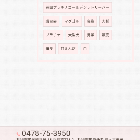
英国プラチナゴールデンレトリーバー
講習会
マグゴル
寝姿
犬種
プラチナ
大型犬
見学
販売
優良
甘えん坊
白
0478-75-3950
動物取扱登録番号 18-香健福778-2 動物取扱責任者 齋木恵美子