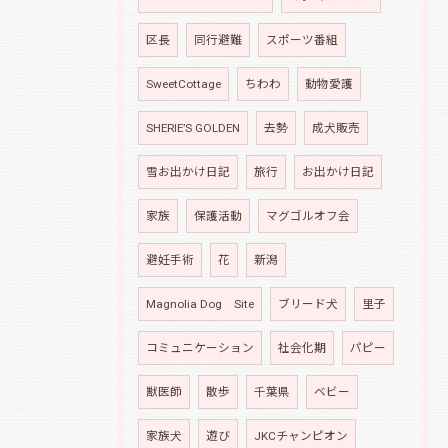
区長
同行避難
スポーツ番組
SweetCottage
ちわわ
動物愛護
SHERIE’S GOLDEN
去勢
成犬販売
雪お出かけ日記
旅行
お出かけ日記
家族
保護活動
マグゴルオフ会
避妊手術
花
新潟
Magnolia Dog Site
ブリード犬
里子
コミュニケーション
社会化期
パピー
獣医師
散歩
千葉県
ベビー
家族犬
遊び
JKCチャンピオン