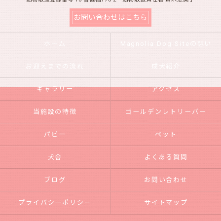
お問い合わせはこちら
ホーム
Magnolia Dog Siteの想い
お迎えまでの流れ
成犬紹介
ギャラリー
アクセス
当施設の特徴
ゴールデンレトリーバー
パピー
ペット
犬舎
よくある質問
ブログ
お問い合わせ
プライバシーポリシー
サイトマップ