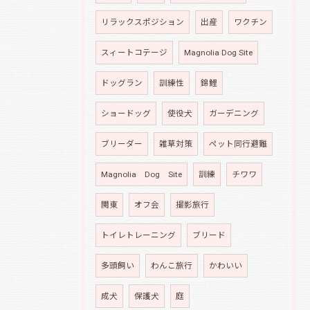
リラックスポジション
出産
ワクチン
スィートコテージ
Magnolia Dog Site
ドッグラン
訓練性
錦鯉
ショードッグ
使役犬
ガーデニング
ブリーダー
雑草対策
ペット同行避難
Magnolia Dog Site
訓練
チワワ
関東
オフ会
撮影旅行
トイレトレーニング
ブリード
多頭飼い
わんこ旅行
かわいい
成犬
保護犬
庭