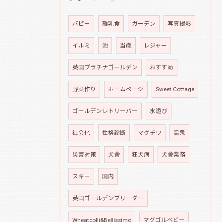
パピ－
離乳食
ガーデン
写真撮影
イルミ
池
当歳
レジャー
英国プラチナゴールデン
おすすめ
野菜作り
ホームページ
Sweet Cottage
ゴールデンレトリーバー
水遊び
社会化
性格診断
マグチワ
温泉
災害対策
犬舎
狂犬病
犬舎業務
スキー
国内
英国ゴールデンブリーダー
Wheatcolli&Bellissimo
マグゴルベビー