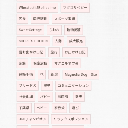
Wheatcolli&Bellissimo
マグゴルベビー
区長
同行避難
スポーツ番組
SweetCottage
ちわわ
動物愛護
SHERIE’S GOLDEN
去勢
成犬販売
雪お出かけ日記
旅行
お出かけ日記
家族
保護活動
マグゴルオフ会
避妊手術
花
新潟
Magnolia Dog Site
ブリード犬
里子
コミュニケーション
社会化期
パピー
獣医師
散歩
千葉県
ベビー
家族犬
遊び
JKCチャンピオン
リラックスポジション