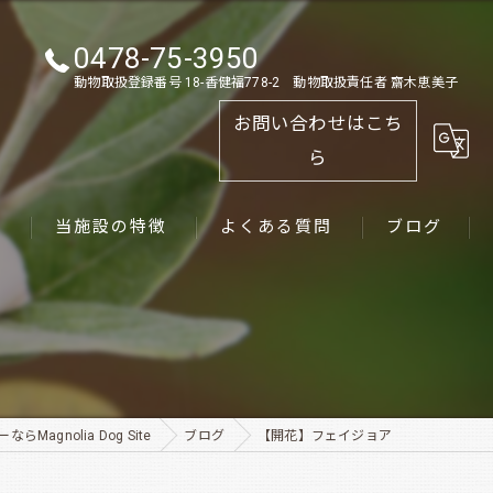
0478-75-3950
動物取扱登録番号 18-香健福778-2 動物取扱責任者 齋木恵美子
お問い合わせはこち
ら
ス
当施設の特徴
よくある質問
ブログ
ゴールデンレトリーバー
パピー
ペット
Magnolia Dog Site
ブログ
【開花】フェイジョア
犬舎