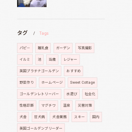
タグ
Tags
パピ－
離乳食
ガーデン
写真撮影
イルミ
池
当歳
レジャー
英国プラチナゴールデン
おすすめ
野菜作り
ホームページ
Sweet Cottage
ゴールデンレトリーバー
水遊び
社会化
性格診断
マグチワ
温泉
災害対策
犬舎
狂犬病
犬舎業務
スキー
国内
英国ゴールデンブリーダー