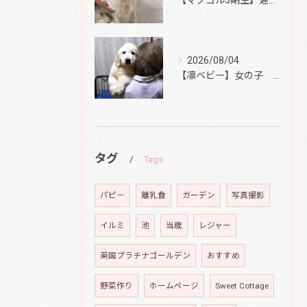
【マグゴル3期生】遅ればせながら
2026/08/04
【凛ベビー】女の子 Ⅱ
タグ
Tags
パピ－
離乳食
ガーデン
写真撮影
イルミ
池
当歳
レジャー
英国プラチナゴールデン
おすすめ
野菜作り
ホームページ
Sweet Cottage