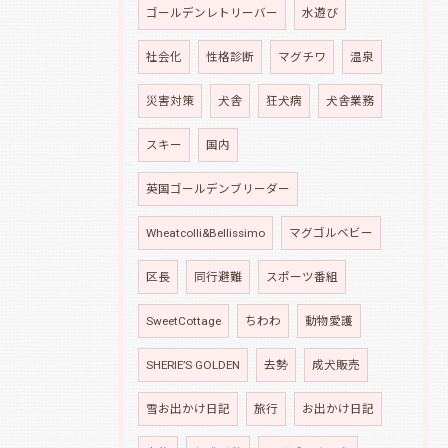
ゴールデンレトリーバー
水遊び
社会化
性格診断
マグチワ
温泉
災害対策
犬舎
狂犬病
犬舎業務
スキー
国内
英国ゴールデンブリーダー
Wheatcolli&Bellissimo
マグゴルベビー
区長
同行避難
スポーツ番組
SweetCottage
ちわわ
動物愛護
SHERIE’S GOLDEN
去勢
成犬販売
雪お出かけ日記
旅行
お出かけ日記