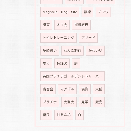
Magnolia Dog Site
訓練
チワワ
関東
オフ会
撮影旅行
トイレトレーニング
ブリード
多頭飼い
わんこ旅行
かわいい
成犬
保護犬
庭
英国プラチナゴールデンレトリーバー
講習会
マグゴル
寝姿
犬種
プラチナ
大型犬
見学
販売
優良
甘えん坊
白