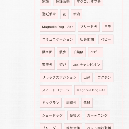
家族
保護活動
マグゴルオフ会
避妊手術
花
新潟
Magnolia Dog Site
ブリード犬
里子
コミュニケーション
社会化期
パピー
獣医師
散歩
千葉県
ベビー
家族犬
遊び
JKCチャンピオン
リラックスポジション
出産
ワクチン
スィートコテージ
Magnolia Dog Site
ドッグラン
訓練性
錦鯉
ショードッグ
使役犬
ガーデニング
ブリーダー
雑草対策
ペット同行避難