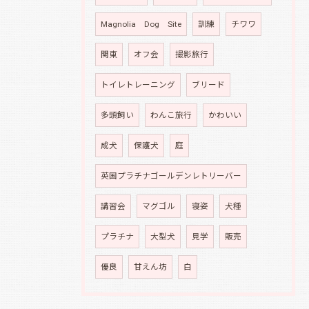
Magnolia Dog Site
訓練
チワワ
関東
オフ会
撮影旅行
トイレトレーニング
ブリード
多頭飼い
わんこ旅行
かわいい
成犬
保護犬
庭
英国プラチナゴールデンレトリーバー
講習会
マグゴル
寝姿
犬種
プラチナ
大型犬
見学
販売
優良
甘えん坊
白