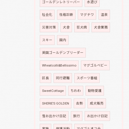
ゴールデンレトリーバー
水遊び
社会化
性格診断
マグチワ
温泉
災害対策
犬舎
狂犬病
犬舎業務
スキー
国内
英国ゴールデンブリーダー
Wheatcolli&Bellissimo
マグゴルベビー
区長
同行避難
スポーツ番組
SweetCottage
ちわわ
動物愛護
SHERIE’S GOLDEN
去勢
成犬販売
雪お出かけ日記
旅行
お出かけ日記
家族
保護活動
マグゴルオフ会