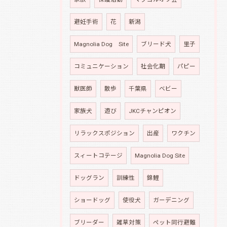
避妊手術
花
新潟
Magnolia Dog Site
ブリード犬
里子
コミュニケーション
社会化期
パピー
獣医師
散歩
千葉県
ベビー
家族犬
遊び
JKCチャンピオン
リラックスポジション
出産
ワクチン
スィートコテージ
Magnolia Dog Site
ドッグラン
訓練性
錦鯉
ショードッグ
使役犬
ガーデニング
ブリーダー
雑草対策
ペット同行避難