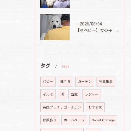
2026/08/04
【凛ベビー】女の子 Ⅰ
タグ
Tags
パピ－
離乳食
ガーデン
写真撮影
イルミ
池
当歳
レジャー
英国プラチナゴールデン
おすすめ
野菜作り
ホームページ
Sweet Cottage