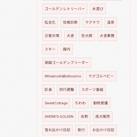
ゴールデンレトリーバー
水遊び
社会化
性格診断
マグチワ
温泉
災害対策
犬舎
狂犬病
犬舎業務
スキー
国内
英国ゴールデンブリーダー
Wheatcolli&Bellissimo
マグゴルベビー
区長
同行避難
スポーツ番組
SweetCottage
ちわわ
動物愛護
SHERIE’S GOLDEN
去勢
成犬販売
雪お出かけ日記
旅行
お出かけ日記