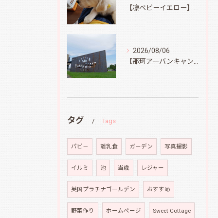
【凛ベビーイエロー】スィートコテージへ
2026/08/06
【那珂アーバンキャンプフィールド】
タグ
Tags
パピ－
離乳食
ガーデン
写真撮影
イルミ
池
当歳
レジャー
英国プラチナゴールデン
おすすめ
野菜作り
ホームページ
Sweet Cottage