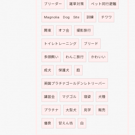
ブリーダー
雑草対策
ペット同行避難
Magnolia Dog Site
訓練
チワワ
関東
オフ会
撮影旅行
トイレトレーニング
ブリード
多頭飼い
わんこ旅行
かわいい
成犬
保護犬
庭
英国プラチナゴールデンレトリーバー
講習会
マグゴル
寝姿
犬種
プラチナ
大型犬
見学
販売
優良
甘えん坊
白