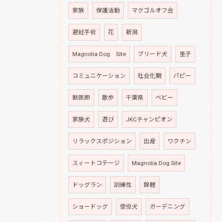
家族
保護活動
マグゴルオフ会
避妊手術
花
新潟
Magnolia Dog Site
ブリード犬
里子
コミュニケーション
社会化期
パピー
獣医師
散歩
千葉県
ベビー
家族犬
遊び
JKCチャンピオン
リラックスポジション
出産
ワクチン
スィートコテージ
Magnolia Dog Site
ドッグラン
訓練性
錦鯉
ショードッグ
使役犬
ガーデニング