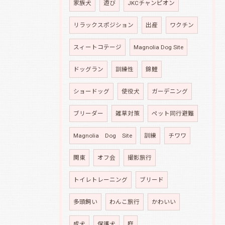
家族犬
遊び
JKCチャンピオン
リラックスポジション
出産
ワクチン
スィートコテージ
Magnolia Dog Site
ドッグラン
訓練性
錦鯉
ショードッグ
使役犬
ガーデニング
ブリーダー
雑草対策
ペット同行避難
Magnolia Dog Site
訓練
チワワ
関東
オフ会
撮影旅行
トイレトレーニング
ブリード
多頭飼い
わんこ旅行
かわいい
成犬
保護犬
庭