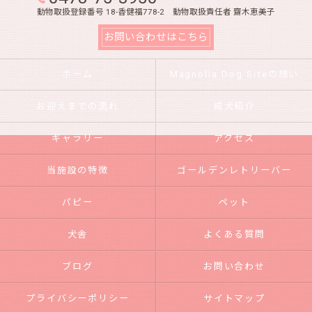
動物取扱登録番号 18-香健福778-2 動物取扱責任者 齋木恵美子
お問い合わせはこちら
ホーム
Magnolia Dog Siteの想い
お迎えまでの流れ
成犬紹介
ギャラリー
アクセス
当施設の特徴
ゴールデンレトリーバー
パピー
ペット
犬舎
よくある質問
ブログ
お問い合わせ
プライバシーポリシー
サイトマップ