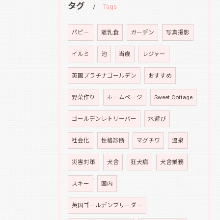
タグ
Tags
パピ－
離乳食
ガーデン
写真撮影
イルミ
池
当歳
レジャー
英国プラチナゴールデン
おすすめ
野菜作り
ホームページ
Sweet Cottage
ゴールデンレトリーバー
水遊び
社会化
性格診断
マグチワ
温泉
災害対策
犬舎
狂犬病
犬舎業務
スキー
国内
英国ゴールデンブリーダー