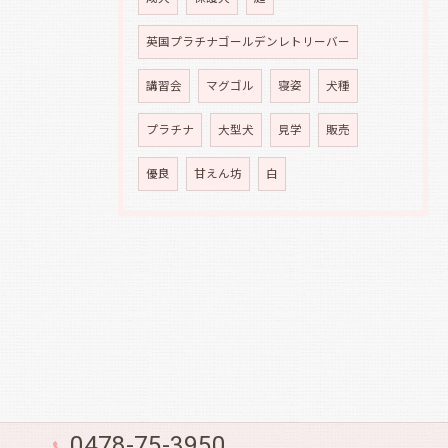
英国プラチナゴールデンレトリーバー
講習会
マグゴル
寝姿
犬種
プラチナ
大型犬
見学
販売
優良
甘えん坊
白
0478-75-3950