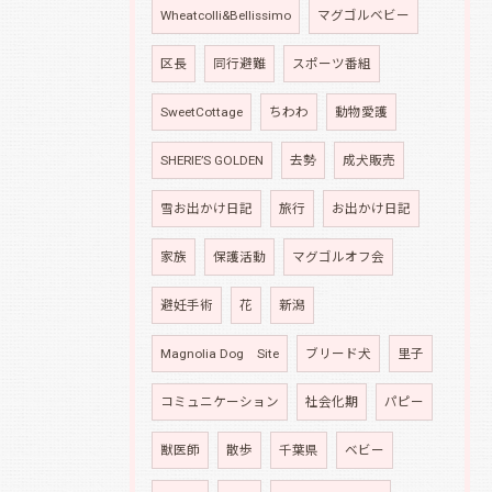
Wheatcolli&Bellissimo
マグゴルベビー
区長
同行避難
スポーツ番組
SweetCottage
ちわわ
動物愛護
SHERIE’S GOLDEN
去勢
成犬販売
雪お出かけ日記
旅行
お出かけ日記
家族
保護活動
マグゴルオフ会
避妊手術
花
新潟
Magnolia Dog Site
ブリード犬
里子
コミュニケーション
社会化期
パピー
獣医師
散歩
千葉県
ベビー