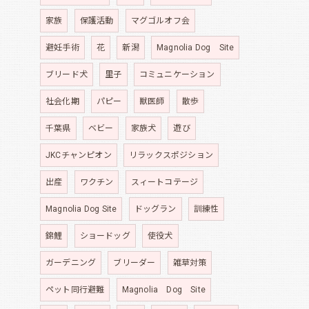
家族
保護活動
マグゴルオフ会
避妊手術
花
新潟
Magnolia Dog Site
ブリード犬
里子
コミュニケーション
社会化期
パピー
獣医師
散歩
千葉県
ベビー
家族犬
遊び
JKCチャンピオン
リラックスポジション
出産
ワクチン
スィートコテージ
Magnolia Dog Site
ドッグラン
訓練性
錦鯉
ショードッグ
使役犬
ガーデニング
ブリーダー
雑草対策
ペット同行避難
Magnolia Dog Site