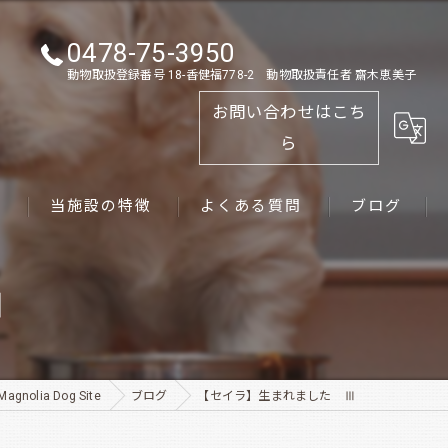
0478-75-3950
動物取扱登録番号 18-香健福778-2 動物取扱責任者 齋木恵美子
お問い合わせはこち
ら
ス
当施設の特徴
よくある質問
ブログ
ゴールデンレトリーバー
Ⅲ
パピー
ペット
lia Dog Site
ブログ
【セイラ】生まれました Ⅲ
犬舎