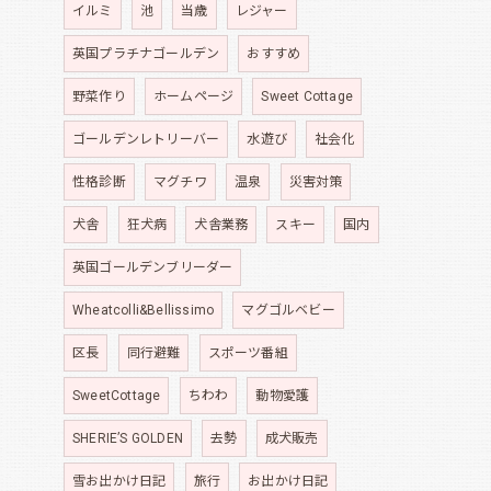
イルミ
池
当歳
レジャー
英国プラチナゴールデン
おすすめ
野菜作り
ホームページ
Sweet Cottage
ゴールデンレトリーバー
水遊び
社会化
性格診断
マグチワ
温泉
災害対策
犬舎
狂犬病
犬舎業務
スキー
国内
英国ゴールデンブリーダー
Wheatcolli&Bellissimo
マグゴルベビー
区長
同行避難
スポーツ番組
SweetCottage
ちわわ
動物愛護
SHERIE’S GOLDEN
去勢
成犬販売
雪お出かけ日記
旅行
お出かけ日記