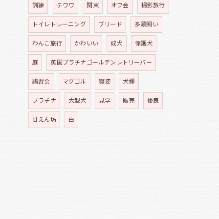
訓練
チワワ
関東
オフ会
撮影旅行
トイレトレーニング
ブリード
多頭飼い
わんこ旅行
かわいい
成犬
保護犬
庭
英国プラチナゴールデンレトリーバー
講習会
マグゴル
寝姿
犬種
プラチナ
大型犬
見学
販売
優良
甘えん坊
白