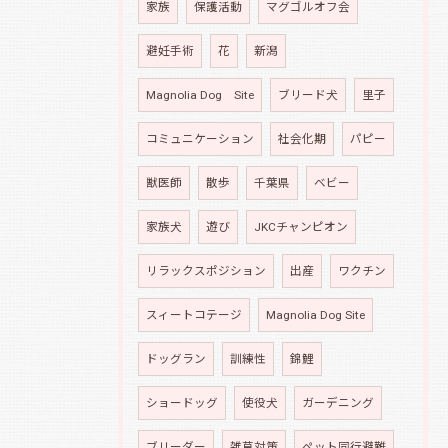
家族
保護活動
マグゴルオフ会
避妊手術
花
新潟
Magnolia Dog Site
ブリード犬
里子
コミュニケーション
社会化期
パピー
獣医師
散歩
千葉県
ベビー
家族犬
遊び
JKCチャンピオン
リラックスポジション
出産
ワクチン
スィートコテージ
Magnolia Dog Site
ドッグラン
訓練性
錦鯉
ショードッグ
使役犬
ガーデニング
ブリーダー
雑草対策
ペット同行避難