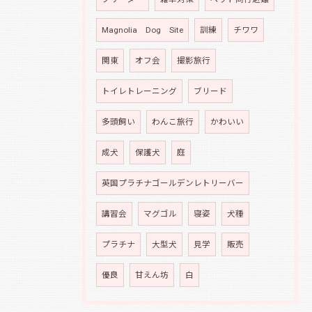
Magnolia Dog Site
訓練
チワワ
関東
オフ会
撮影旅行
トイレトレーニング
ブリード
多頭飼い
わんこ旅行
かわいい
成犬
保護犬
庭
英国プラチナゴールデンレトリーバー
講習会
マグゴル
寝姿
犬種
プラチナ
大型犬
見学
販売
優良
甘えん坊
白