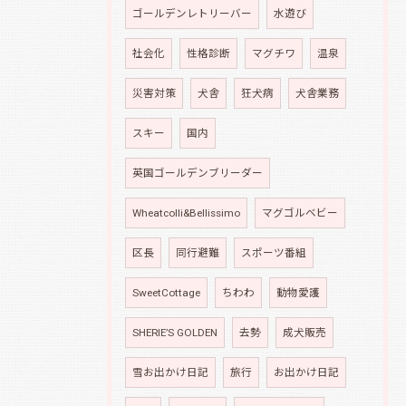
ゴールデンレトリーバー
水遊び
社会化
性格診断
マグチワ
温泉
災害対策
犬舎
狂犬病
犬舎業務
スキー
国内
英国ゴールデンブリーダー
Wheatcolli&Bellissimo
マグゴルベビー
区長
同行避難
スポーツ番組
SweetCottage
ちわわ
動物愛護
SHERIE’S GOLDEN
去勢
成犬販売
雪お出かけ日記
旅行
お出かけ日記