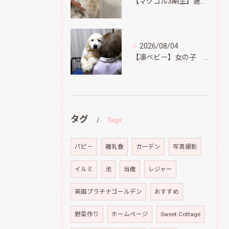
【マグゴル3期生】遅ればせながら
2026/08/04
【凛ベビー】女の子 Ⅱ
タグ
Tags
パピ－
離乳食
ガーデン
写真撮影
イルミ
池
当歳
レジャー
英国プラチナゴールデン
おすすめ
野菜作り
ホームページ
Sweet Cottage