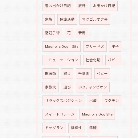
雪お出かけ日記
旅行
お出かけ日記
家族
保護活動
マグゴルオフ会
避妊手術
花
新潟
Magnolia Dog Site
ブリード犬
里子
コミュニケーション
社会化期
パピー
獣医師
散歩
千葉県
ベビー
家族犬
遊び
JKCチャンピオン
リラックスポジション
出産
ワクチン
スィートコテージ
Magnolia Dog Site
ドッグラン
訓練性
錦鯉