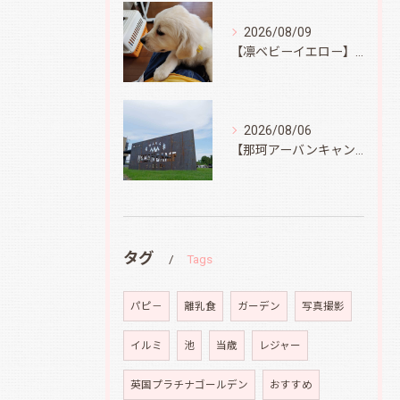
2026/08/09
【凛ベビーイエロー】スィートコテージへ
2026/08/06
【那珂アーバンキャンプフィールド】
タグ
Tags
パピ－
離乳食
ガーデン
写真撮影
イルミ
池
当歳
レジャー
英国プラチナゴールデン
おすすめ