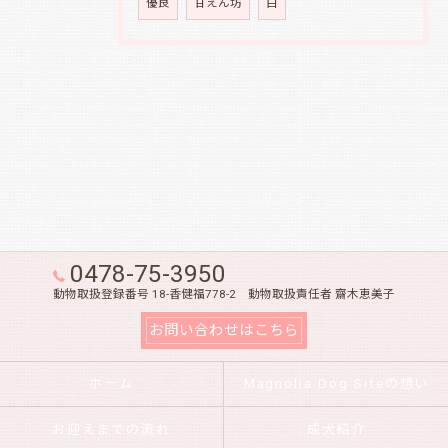
優良
甘えん坊
白
0478-75-3950
動物取扱登録番号 18-香健福778-2 動物取扱責任者 齋木恵美子
お問い合わせはこちら
ホーム
Magnolia Dog Siteの想い
お迎えまでの流れ
成犬紹介