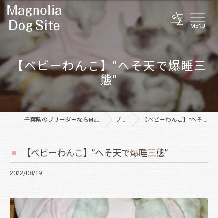
MENU
【ベビーわんこ】”へそ天で爆睡三
態”
千葉県のブリーダーならMagnolia Dog Site
ブログ
【ベビーわんこ】”へそ天で爆睡三態”
【ベビーわんこ】”へそ天で爆睡三態”
2022/08/19