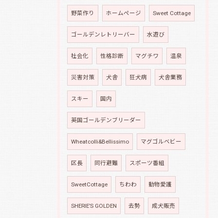
野菜作り
ホームページ
Sweet Cottage
ゴールデンレトリーバー
水遊び
社会化
性格診断
マグチワ
温泉
災害対策
犬舎
狂犬病
犬舎業務
スキー
国内
英国ゴールデンブリーダー
Wheatcolli&Bellissimo
マグゴルベビー
区長
同行避難
スポーツ番組
SweetCottage
ちわわ
動物愛護
SHERIE’S GOLDEN
去勢
成犬販売