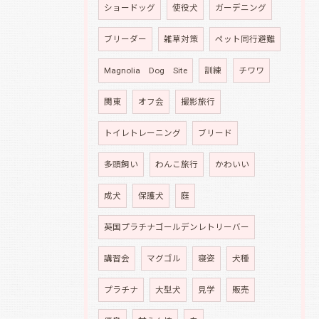
ショードッグ
使役犬
ガーデニング
ブリーダー
雑草対策
ペット同行避難
Magnolia Dog Site
訓練
チワワ
関東
オフ会
撮影旅行
トイレトレーニング
ブリード
多頭飼い
わんこ旅行
かわいい
成犬
保護犬
庭
英国プラチナゴールデンレトリーバー
講習会
マグゴル
寝姿
犬種
プラチナ
大型犬
見学
販売