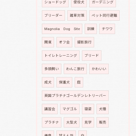
ショードッグ
使役犬
ガーデニング
ブリーダー
雑草対策
ペット同行避難
Magnolia Dog Site
訓練
チワワ
関東
オフ会
撮影旅行
トイレトレーニング
ブリード
多頭飼い
わんこ旅行
かわいい
成犬
保護犬
庭
英国プラチナゴールデンレトリーバー
講習会
マグゴル
寝姿
犬種
プラチナ
大型犬
見学
販売
優良
甘えん坊
白