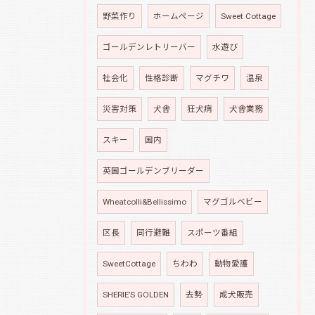
野菜作り
ホームページ
Sweet Cottage
ゴールデンレトリーバー
水遊び
社会化
性格診断
マグチワ
温泉
災害対策
犬舎
狂犬病
犬舎業務
スキー
国内
英国ゴールデンブリーダー
Wheatcolli&Bellissimo
マグゴルベビー
区長
同行避難
スポーツ番組
SweetCottage
ちわわ
動物愛護
SHERIE’S GOLDEN
去勢
成犬販売