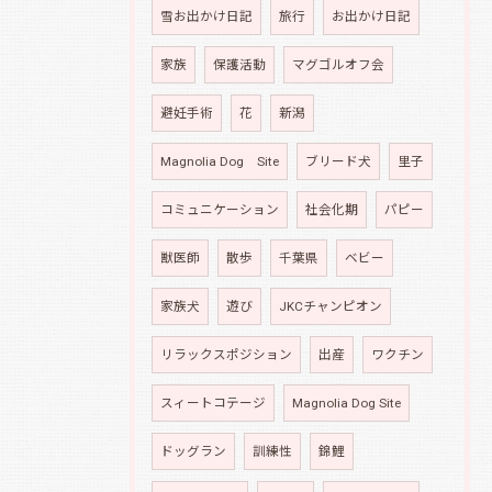
雪お出かけ日記
旅行
お出かけ日記
家族
保護活動
マグゴルオフ会
避妊手術
花
新潟
Magnolia Dog Site
ブリード犬
里子
コミュニケーション
社会化期
パピー
獣医師
散歩
千葉県
ベビー
家族犬
遊び
JKCチャンピオン
リラックスポジション
出産
ワクチン
スィートコテージ
Magnolia Dog Site
ドッグラン
訓練性
錦鯉