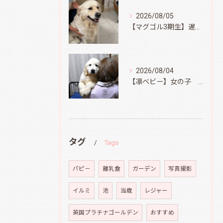
2026/08/05
【マグゴル3期生】遅ればせながら
2026/08/04
【凛ベビー】女の子 Ⅱ
タグ
Tags
パピ－
離乳食
ガーデン
写真撮影
イルミ
池
当歳
レジャー
英国プラチナゴールデン
おすすめ