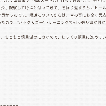
ばして県道まで（400メートル）行ってみました。モカに
「少し観察して呼ぶと付いてきて」を繰り返すうちにヒー
で良かったです。県道についてからは、車の音にも全く反
ので、”バック＆ゴー”トレーニングで引っ張り癖が付か
、もともと慎重派のモカなので、じっくり慎重に進めてい
-------------
-------------