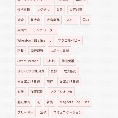
性格診断
マグチワ
温泉
災害対策
犬舎
狂犬病
犬舎業務
スキー
国内
英国ゴールデンブリーダー
Wheatcolli&Bellissimo
マグゴルベビー
区長
同行避難
スポーツ番組
SweetCottage
ちわわ
動物愛護
SHERIE’S GOLDEN
去勢
成犬販売
雪お出かけ日記
旅行
お出かけ日記
家族
保護活動
マグゴルオフ会
避妊手術
花
新潟
Magnolia Dog Site
ブリード犬
里子
コミュニケーション