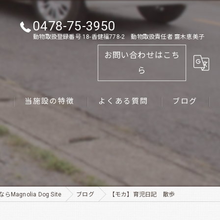
0478-75-3950
動物取扱登録番号 18-香健福778-2 動物取扱責任者 齋木恵美子
お問い合わせはこち
ら
ス
当施設の特徴
よくある質問
ブログ
ゴールデンレトリーバー
パピー
ペット
gnolia Dog Site
ブログ
【モカ】育児日記 散歩
犬舎