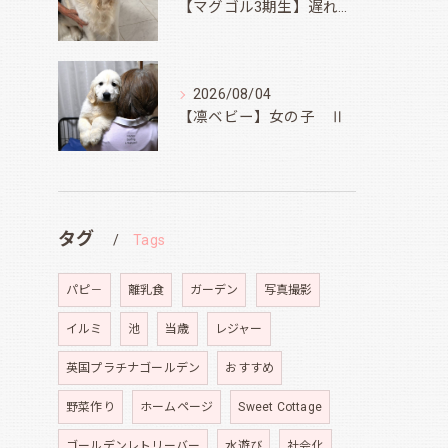
【マグゴル3期生】遅ればせながら
2026/08/04
【凛ベビー】女の子 Ⅱ
タグ
Tags
パピ－
離乳食
ガーデン
写真撮影
イルミ
池
当歳
レジャー
英国プラチナゴールデン
おすすめ
野菜作り
ホームページ
Sweet Cottage
ゴールデンレトリーバー
水遊び
社会化