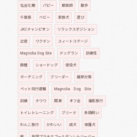
社会化期
パピー
獣医師
散歩
千葉県
ベビー
家族犬
遊び
JKCチャンピオン
リラックスポジション
出産
ワクチン
スィートコテージ
Magnolia Dog Site
ドッグラン
訓練性
錦鯉
ショードッグ
使役犬
ガーデニング
ブリーダー
雑草対策
ペット同行避難
Magnolia Dog Site
訓練
チワワ
関東
オフ会
撮影旅行
トイレトレーニング
ブリード
多頭飼い
わんこ旅行
かわいい
成犬
保護犬
庭
英国プラチナゴールデンレトリーバー