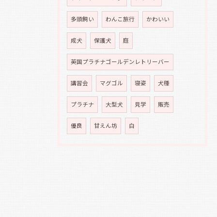
多頭飼い
わんこ旅行
かわいい
成犬
保護犬
庭
英国プラチナゴールデンレトリーバー
講習会
マグゴル
寝姿
犬種
プラチナ
大型犬
見学
販売
優良
甘えん坊
白