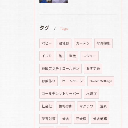
タグ
Tags
パピ－
離乳食
ガーデン
写真撮影
イルミ
池
当歳
レジャー
英国プラチナゴールデン
おすすめ
野菜作り
ホームページ
Sweet Cottage
ゴールデンレトリーバー
水遊び
社会化
性格診断
マグチワ
温泉
災害対策
犬舎
狂犬病
犬舎業務