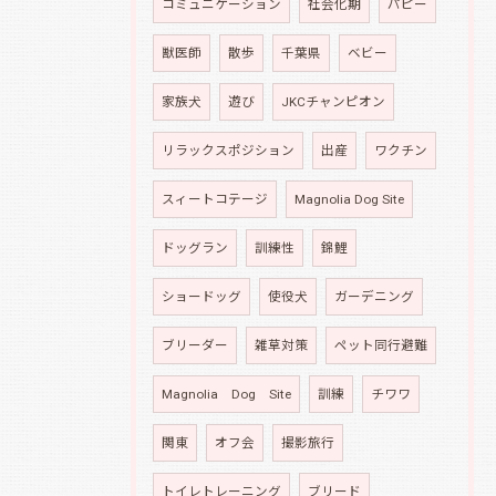
コミュニケーション
社会化期
パピー
獣医師
散歩
千葉県
ベビー
家族犬
遊び
JKCチャンピオン
リラックスポジション
出産
ワクチン
スィートコテージ
Magnolia Dog Site
ドッグラン
訓練性
錦鯉
ショードッグ
使役犬
ガーデニング
ブリーダー
雑草対策
ペット同行避難
Magnolia Dog Site
訓練
チワワ
関東
オフ会
撮影旅行
トイレトレーニング
ブリード