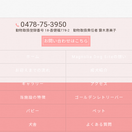
0478-75-3950
動物取扱登録番号 18-香健福778-2 動物取扱責任者 齋木恵美子
お問い合わせはこちら
ホーム
Magnolia Dog Siteの想い
お迎えまでの流れ
成犬紹介
ギャラリー
アクセス
当施設の特徴
ゴールデンレトリーバー
パピー
ペット
犬舎
よくある質問