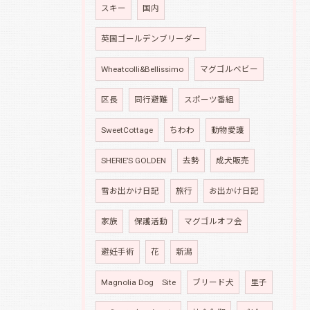
スキー
国内
英国ゴールデンブリーダー
Wheatcolli&Bellissimo
マグゴルベビー
区長
同行避難
スポーツ番組
SweetCottage
ちわわ
動物愛護
SHERIE’S GOLDEN
去勢
成犬販売
雪お出かけ日記
旅行
お出かけ日記
家族
保護活動
マグゴルオフ会
避妊手術
花
新潟
Magnolia Dog Site
ブリード犬
里子