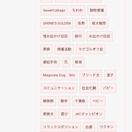
SweetCottage
ちわわ
動物愛護
SHERIE’S GOLDEN
去勢
成犬販売
雪お出かけ日記
旅行
お出かけ日記
家族
保護活動
マグゴルオフ会
避妊手術
花
新潟
Magnolia Dog Site
ブリード犬
里子
コミュニケーション
社会化期
パピー
獣医師
散歩
千葉県
ベビー
家族犬
遊び
JKCチャンピオン
リラックスポジション
出産
ワクチン