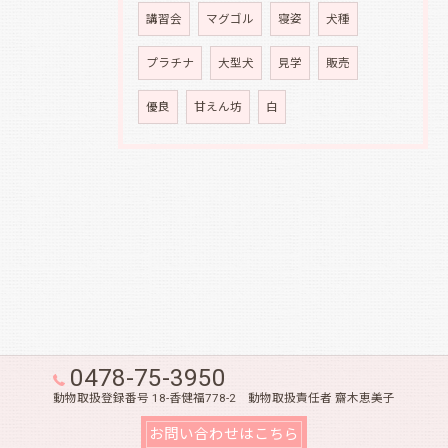
講習会
マグゴル
寝姿
犬種
プラチナ
大型犬
見学
販売
優良
甘えん坊
白
0478-75-3950
動物取扱登録番号 18-香健福778-2 動物取扱責任者 齋木恵美子
お問い合わせはこちら