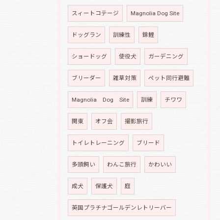
スィートコテージ
Magnolia Dog Site
ドッグラン
訓練性
錦鯉
ショードッグ
使役犬
ガーデニング
ブリーダー
雑草対策
ペット同行避難
Magnolia Dog Site
訓練
チワワ
関東
オフ会
撮影旅行
トイレトレーニング
ブリード
多頭飼い
わんこ旅行
かわいい
成犬
保護犬
庭
英国プラチナゴールデンレトリーバー