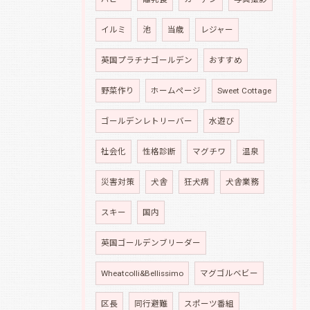
イルミ
池
当歳
レジャー
英国プラチナゴールデン
おすすめ
野菜作り
ホームページ
Sweet Cottage
ゴールデンレトリーバー
水遊び
社会化
性格診断
マグチワ
温泉
災害対策
犬舎
狂犬病
犬舎業務
スキー
国内
英国ゴールデンブリーダー
Wheatcolli&Bellissimo
マグゴルベビー
区長
同行避難
スポーツ番組