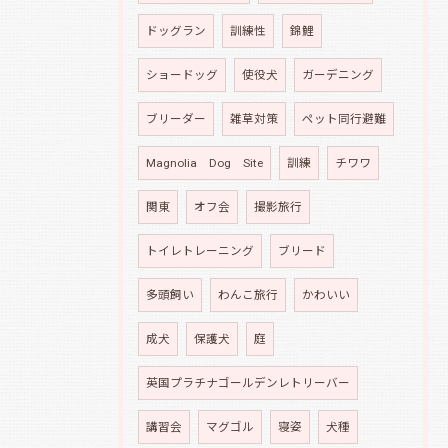
ドッグラン
訓練性
錦鯉
ショードッグ
使役犬
ガーデニング
ブリーダー
雑草対策
ペット同行避難
Magnolia Dog Site
訓練
チワワ
関東
オフ会
撮影旅行
トイレトレーニング
ブリード
多頭飼い
わんこ旅行
かわいい
成犬
保護犬
庭
英国プラチナゴールデンレトリーバー
講習会
マグゴル
寝姿
犬種