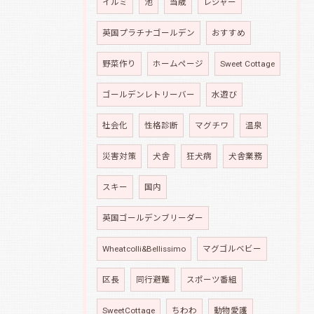
イルミ
池
当歳
レジャー
英国プラチナゴールデン
おすすめ
野菜作り
ホームページ
Sweet Cottage
ゴールデンレトリーバー
水遊び
社会化
性格診断
マグチワ
温泉
災害対策
犬舎
狂犬病
犬舎業務
スキー
国内
英国ゴールデンブリーダー
Wheatcolli&Bellissimo
マグゴルベビー
区長
同行避難
スポーツ番組
SweetCottage
ちわわ
動物愛護