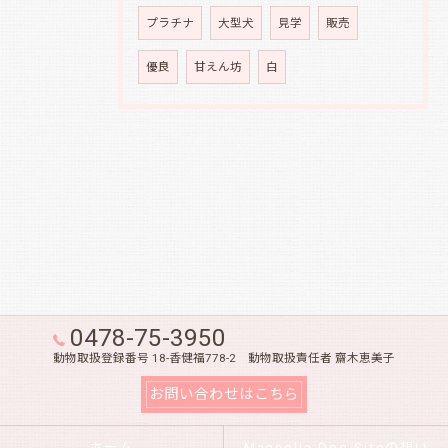
プラチナ
大型犬
見学
販売
優良
甘えん坊
白
0478-75-3950
動物取扱登録番号 18-香健福778-2 動物取扱責任者 齋木恵美子
お問い合わせはこちら
ホーム
Magnolia Dog Siteの想い