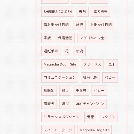
SHERIE’S GOLDEN
去勢
成犬販売
雪お出かけ日記
旅行
お出かけ日記
家族
保護活動
マグゴルオフ会
避妊手術
花
新潟
Magnolia Dog Site
ブリード犬
里子
コミュニケーション
社会化期
パピー
獣医師
散歩
千葉県
ベビー
家族犬
遊び
JKCチャンピオン
リラックスポジション
出産
ワクチン
スィートコテージ
Magnolia Dog Site