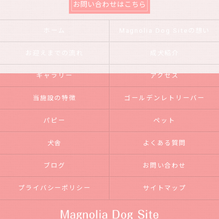
お問い合わせはこちら
ホーム
Magnolia Dog Siteの想い
お迎えまでの流れ
成犬紹介
ギャラリー
アクセス
当施設の特徴
ゴールデンレトリーバー
パピー
ペット
犬舎
よくある質問
ブログ
お問い合わせ
プライバシーポリシー
サイトマップ