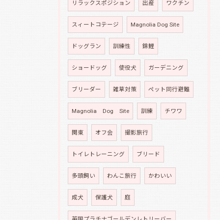
リラックスポジション
出産
ワクチン
スィートコテージ
Magnolia Dog Site
ドッグラン
訓練性
錦鯉
ショードッグ
使役犬
ガーデニング
ブリーダー
雑草対策
ペット同行避難
Magnolia Dog Site
訓練
チワワ
関東
オフ会
撮影旅行
トイレトレーニング
ブリード
多頭飼い
わんこ旅行
かわいい
成犬
保護犬
庭
英国プラチナゴールデンレトリーバー