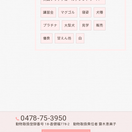
講習会
マグゴル
寝姿
犬種
プラチナ
大型犬
見学
販売
優良
甘えん坊
白
0478-75-3950
動物取扱登録番号 18-香健福778-2 動物取扱責任者 齋木恵美子