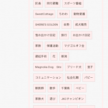
区長
同行避難
スポーツ番組
SweetCottage
ちわわ
動物愛護
SHERIE’S GOLDEN
去勢
成犬販売
雪お出かけ日記
旅行
お出かけ日記
家族
保護活動
マグゴルオフ会
避妊手術
花
新潟
Magnolia Dog Site
ブリード犬
里子
コミュニケーション
社会化期
パピー
獣医師
散歩
千葉県
ベビー
家族犬
遊び
JKCチャンピオン