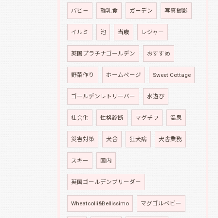
パピ－
離乳食
ガーデン
写真撮影
イルミ
池
当歳
レジャー
英国プラチナゴールデン
おすすめ
野菜作り
ホームページ
Sweet Cottage
ゴールデンレトリーバー
水遊び
社会化
性格診断
マグチワ
温泉
災害対策
犬舎
狂犬病
犬舎業務
スキー
国内
英国ゴールデンブリーダー
Wheatcolli&Bellissimo
マグゴルベビー