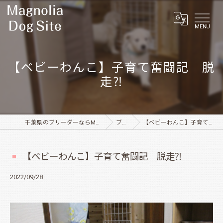
MENU
【ベビーわんこ】子育て奮闘記 脱
走⁈
千葉県のブリーダーならMagnolia Dog Site
ブログ
【ベビーわんこ】子育て奮闘記 脱走⁈
【ベビーわんこ】子育て奮闘記 脱走⁈
2022/09/28