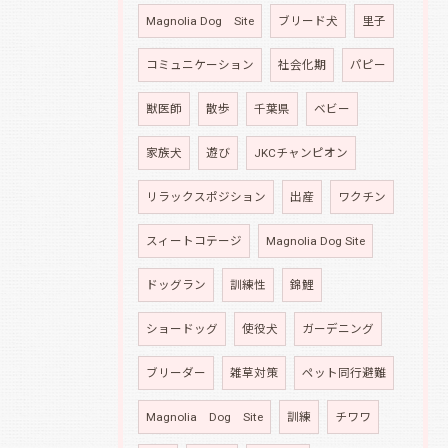
Magnolia Dog Site
ブリード犬
里子
コミュニケーション
社会化期
パピー
獣医師
散歩
千葉県
ベビー
家族犬
遊び
JKCチャンピオン
リラックスポジション
出産
ワクチン
スィートコテージ
Magnolia Dog Site
ドッグラン
訓練性
錦鯉
ショードッグ
使役犬
ガーデニング
ブリーダー
雑草対策
ペット同行避難
Magnolia Dog Site
訓練
チワワ