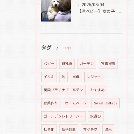
2026/08/04
【凛ベビー】女の子 Ⅱ
タグ
Tags
パピ－
離乳食
ガーデン
写真撮影
イルミ
池
当歳
レジャー
英国プラチナゴールデン
おすすめ
野菜作り
ホームページ
Sweet Cottage
ゴールデンレトリーバー
水遊び
社会化
性格診断
マグチワ
温泉