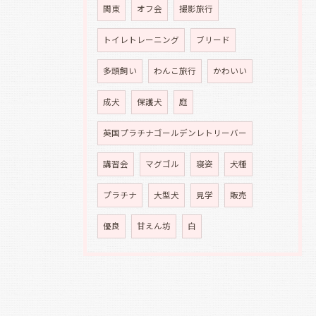
関東
オフ会
撮影旅行
トイレトレーニング
ブリード
多頭飼い
わんこ旅行
かわいい
成犬
保護犬
庭
英国プラチナゴールデンレトリーバー
講習会
マグゴル
寝姿
犬種
プラチナ
大型犬
見学
販売
優良
甘えん坊
白