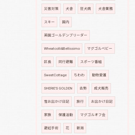
災害対策
犬舎
狂犬病
犬舎業務
スキー
国内
英国ゴールデンブリーダー
Wheatcolli&Bellissimo
マグゴルベビー
区長
同行避難
スポーツ番組
SweetCottage
ちわわ
動物愛護
SHERIE’S GOLDEN
去勢
成犬販売
雪お出かけ日記
旅行
お出かけ日記
家族
保護活動
マグゴルオフ会
避妊手術
花
新潟