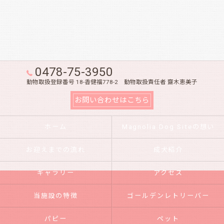
0478-75-3950
動物取扱登録番号 18-香健福778-2 動物取扱責任者 齋木恵美子
お問い合わせはこちら
ホーム
Magnolia Dog Siteの想い
お迎えまでの流れ
成犬紹介
ギャラリー
アクセス
当施設の特徴
ゴールデンレトリーバー
パピー
ペット