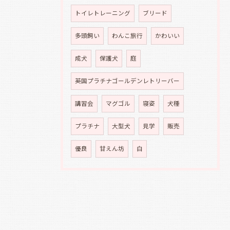
トイレトレーニング
ブリード
多頭飼い
わんこ旅行
かわいい
成犬
保護犬
庭
英国プラチナゴールデンレトリーバー
講習会
マグゴル
寝姿
犬種
プラチナ
大型犬
見学
販売
優良
甘えん坊
白