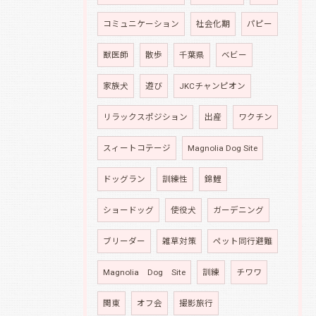
コミュニケーション
社会化期
パピー
獣医師
散歩
千葉県
ベビー
家族犬
遊び
JKCチャンピオン
リラックスポジション
出産
ワクチン
スィートコテージ
Magnolia Dog Site
ドッグラン
訓練性
錦鯉
ショードッグ
使役犬
ガーデニング
ブリーダー
雑草対策
ペット同行避難
Magnolia Dog Site
訓練
チワワ
関東
オフ会
撮影旅行