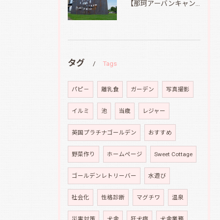
【那珂アーバンキャンプフィールド】
タグ
Tags
パピ－
離乳食
ガーデン
写真撮影
イルミ
池
当歳
レジャー
英国プラチナゴールデン
おすすめ
野菜作り
ホームページ
Sweet Cottage
ゴールデンレトリーバー
水遊び
社会化
性格診断
マグチワ
温泉
災害対策
犬舎
狂犬病
犬舎業務