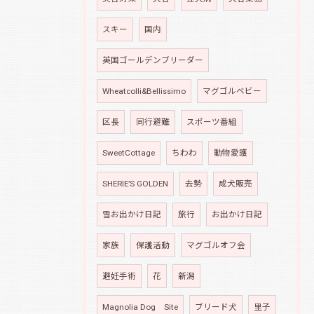
スキー
国内
英国ゴールデンブリーダー
Wheatcolli&Bellissimo
マグゴルベビー
区長
同行避難
スポーツ番組
SweetCottage
ちわわ
動物愛護
SHERIE’S GOLDEN
去勢
成犬販売
雪お出かけ日記
旅行
お出かけ日記
家族
保護活動
マグゴルオフ会
避妊手術
花
新潟
Magnolia Dog Site
ブリード犬
里子