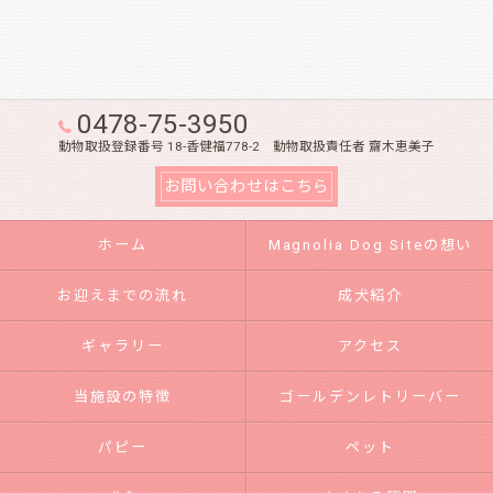
0478-75-3950
動物取扱登録番号 18-香健福778-2 動物取扱責任者 齋木恵美子
お問い合わせはこちら
ホーム
Magnolia Dog Siteの想い
お迎えまでの流れ
成犬紹介
ギャラリー
アクセス
当施設の特徴
ゴールデンレトリーバー
パピー
ペット