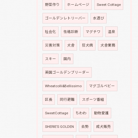
野菜作り
ホームページ
Sweet Cottage
ゴールデンレトリーバー
水遊び
社会化
性格診断
マグチワ
温泉
災害対策
犬舎
狂犬病
犬舎業務
スキー
国内
英国ゴールデンブリーダー
Wheatcolli&Bellissimo
マグゴルベビー
区長
同行避難
スポーツ番組
SweetCottage
ちわわ
動物愛護
SHERIE’S GOLDEN
去勢
成犬販売