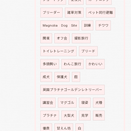
ブリーダー
雑草対策
ペット同行避難
Magnolia Dog Site
訓練
チワワ
関東
オフ会
撮影旅行
トイレトレーニング
ブリード
多頭飼い
わんこ旅行
かわいい
成犬
保護犬
庭
英国プラチナゴールデンレトリーバー
講習会
マグゴル
寝姿
犬種
プラチナ
大型犬
見学
販売
優良
甘えん坊
白