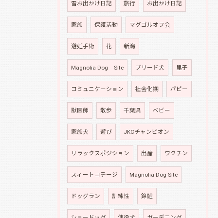
雪お出かけ日記
旅行
お出かけ日記
家族
保護活動
マグゴルオフ会
避妊手術
花
新潟
Magnolia Dog Site
ブリード犬
里子
コミュニケーション
社会化期
パピー
獣医師
散歩
千葉県
ベビー
家族犬
遊び
JKCチャンピオン
リラックスポジション
出産
ワクチン
スィートコテージ
Magnolia Dog Site
ドッグラン
訓練性
錦鯉
ショードッグ
使役犬
ガーデニング