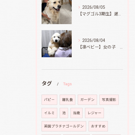
2026/08/05
【マグゴル3期生】遅ればせながら
2026/08/04
【凛ベビー】女の子 Ⅱ
タグ
Tags
パピ－
離乳食
ガーデン
写真撮影
イルミ
池
当歳
レジャー
英国プラチナゴールデン
おすすめ