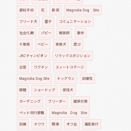
避妊手術
花
新潟
Magnolia Dog Site
ブリード犬
里子
コミュニケーション
社会化期
パピー
獣医師
散歩
千葉県
ベビー
家族犬
遊び
JKCチャンピオン
リラックスポジション
出産
ワクチン
スィートコテージ
Magnolia Dog Site
ドッグラン
訓練性
錦鯉
ショードッグ
使役犬
ガーデニング
ブリーダー
雑草対策
ペット同行避難
Magnolia Dog Site
訓練
チワワ
関東
オフ会
撮影旅行