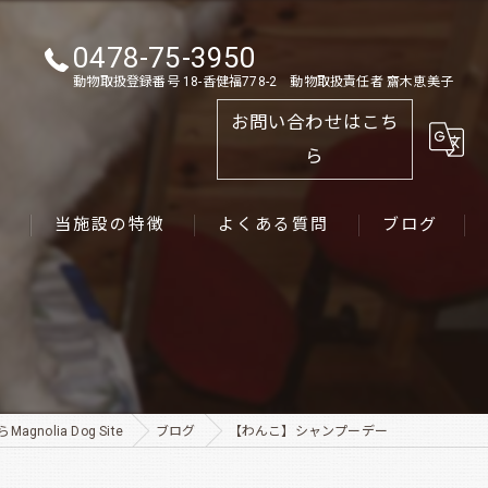
0478-75-3950
動物取扱登録番号 18-香健福778-2 動物取扱責任者 齋木恵美子
お問い合わせはこち
ら
ス
当施設の特徴
よくある質問
ブログ
ゴールデンレトリーバー
パピー
ペット
nolia Dog Site
ブログ
【わんこ】シャンプーデー
犬舎