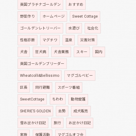
英国プラチナゴールデン
おすすめ
野菜作り
ホームページ
Sweet Cottage
ゴールデンレトリーバー
水遊び
社会化
性格診断
マグチワ
温泉
災害対策
犬舎
狂犬病
犬舎業務
スキー
国内
英国ゴールデンブリーダー
Wheatcolli&Bellissimo
マグゴルベビー
区長
同行避難
スポーツ番組
SweetCottage
ちわわ
動物愛護
SHERIE’S GOLDEN
去勢
成犬販売
雪お出かけ日記
旅行
お出かけ日記
家族
保護活動
マグゴルオフ会