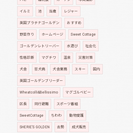
イルミ
池
当歳
レジャー
英国プラチナゴールデン
おすすめ
野菜作り
ホームページ
Sweet Cottage
ゴールデンレトリーバー
水遊び
社会化
性格診断
マグチワ
温泉
災害対策
犬舎
狂犬病
犬舎業務
スキー
国内
英国ゴールデンブリーダー
Wheatcolli&Bellissimo
マグゴルベビー
区長
同行避難
スポーツ番組
SweetCottage
ちわわ
動物愛護
SHERIE’S GOLDEN
去勢
成犬販売