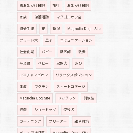
雪お出かけ日記
旅行
お出かけ日記
家族
保護活動
マグゴルオフ会
避妊手術
花
新潟
Magnolia Dog Site
ブリード犬
里子
コミュニケーション
社会化期
パピー
獣医師
散歩
千葉県
ベビー
家族犬
遊び
JKCチャンピオン
リラックスポジション
出産
ワクチン
スィートコテージ
Magnolia Dog Site
ドッグラン
訓練性
錦鯉
ショードッグ
使役犬
ガーデニング
ブリーダー
雑草対策
ペット同行避難
Magnolia Dog Site