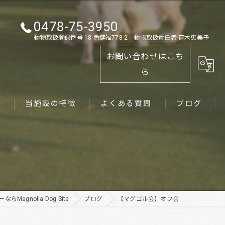
0478-75-3950
動物取扱登録番号 18-香健福778-2 動物取扱責任者 齋木恵美子
お問い合わせはこち
ら
ス
当施設の特徴
よくある質問
ブログ
ゴールデンレトリーバー
パピー
ペット
Magnolia Dog Site
ブログ
【マグゴル会】オフ会
犬舎