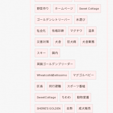
野菜作り
ホームページ
Sweet Cottage
ゴールデンレトリーバー
水遊び
社会化
性格診断
マグチワ
温泉
災害対策
犬舎
狂犬病
犬舎業務
スキー
国内
英国ゴールデンブリーダー
Wheatcolli&Bellissimo
マグゴルベビー
区長
同行避難
スポーツ番組
SweetCottage
ちわわ
動物愛護
SHERIE’S GOLDEN
去勢
成犬販売