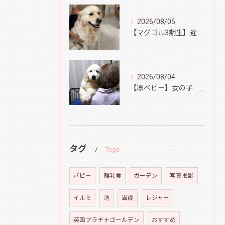
2026/08/05
【マグゴル3期生】遅ればせながら
2026/08/04
【凛ベビー】女の子 Ⅱ
タグ
Tags
パピ－
離乳食
ガーデン
写真撮影
イルミ
池
当歳
レジャー
英国プラチナゴールデン
おすすめ