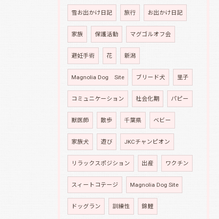
雪お出かけ日記
旅行
お出かけ日記
家族
保護活動
マグゴルオフ会
避妊手術
花
新潟
Magnolia Dog Site
ブリード犬
里子
コミュニケーション
社会化期
パピー
獣医師
散歩
千葉県
ベビー
家族犬
遊び
JKCチャンピオン
リラックスポジション
出産
ワクチン
スィートコテージ
Magnolia Dog Site
ドッグラン
訓練性
錦鯉