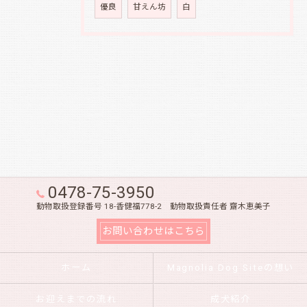
優良
甘えん坊
白
0478-75-3950
動物取扱登録番号 18-香健福778-2 動物取扱責任者 齋木恵美子
お問い合わせはこちら
ホーム
Magnolia Dog Siteの想い
お迎えまでの流れ
成犬紹介