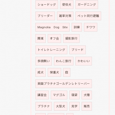
ショードッグ
使役犬
ガーデニング
ブリーダー
雑草対策
ペット同行避難
Magnolia Dog Site
訓練
チワワ
関東
オフ会
撮影旅行
トイレトレーニング
ブリード
多頭飼い
わんこ旅行
かわいい
成犬
保護犬
庭
英国プラチナゴールデンレトリーバー
講習会
マグゴル
寝姿
犬種
プラチナ
大型犬
見学
販売