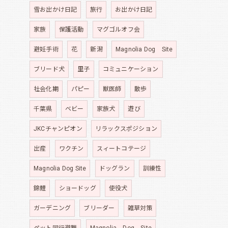
雪お出かけ日記
旅行
お出かけ日記
家族
保護活動
マグゴルオフ会
避妊手術
花
新潟
Magnolia Dog Site
ブリード犬
里子
コミュニケーション
社会化期
パピー
獣医師
散歩
千葉県
ベビー
家族犬
遊び
JKCチャンピオン
リラックスポジション
出産
ワクチン
スィートコテージ
Magnolia Dog Site
ドッグラン
訓練性
錦鯉
ショードッグ
使役犬
ガーデニング
ブリーダー
雑草対策
ペット同行避難
Magnolia Dog Site