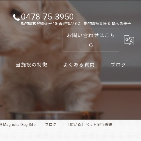
0478-75-3950
動物取扱登録番号 18-香健福778-2 動物取扱責任者 齋木恵美子
お問い合わせはこち
ら
ス
当施設の特徴
よくある質問
ブログ
ゴールデンレトリーバー
パピー
ペット
nolia Dog Site
ブログ
【広がる】ペット同行避難
犬舎