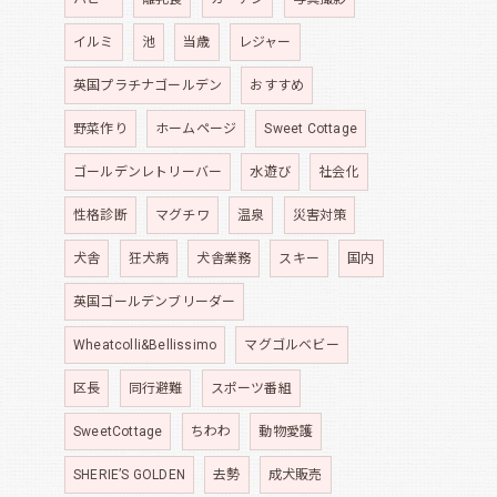
イルミ
池
当歳
レジャー
英国プラチナゴールデン
おすすめ
野菜作り
ホームページ
Sweet Cottage
ゴールデンレトリーバー
水遊び
社会化
性格診断
マグチワ
温泉
災害対策
犬舎
狂犬病
犬舎業務
スキー
国内
英国ゴールデンブリーダー
Wheatcolli&Bellissimo
マグゴルベビー
区長
同行避難
スポーツ番組
SweetCottage
ちわわ
動物愛護
SHERIE’S GOLDEN
去勢
成犬販売