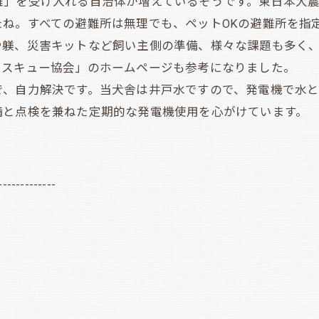
」を受け入れる自治体が増えているそうです。東日本大震
たね。すべての避難所は無理でも、ペットOKの避難所を指
や躾、災害キットなど飼い主側の準備、様々な課題も多く
レスキュー協会」のホームページも参考になりました。
、自力解決です。当犬舎は井戸水ですので、発電機で水と
備と点検を兼ねた定期的な発電機使用を心がけています。
-------------