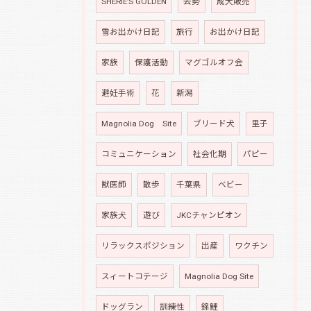
SHERIE’S GOLDEN
去勢
成犬販売
雪お出かけ日記
旅行
お出かけ日記
家族
保護活動
マグゴルオフ会
避妊手術
花
新潟
Magnolia Dog Site
ブリード犬
里子
コミュニケーション
社会化期
パピー
獣医師
散歩
千葉県
ベビー
家族犬
遊び
JKCチャンピオン
リラックスポジション
出産
ワクチン
スィートコテージ
Magnolia Dog Site
ドッグラン
訓練性
錦鯉