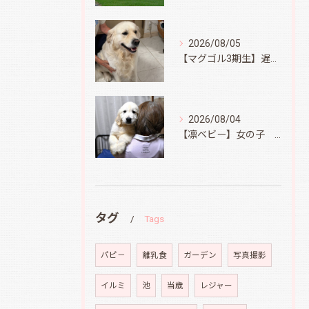
2026/08/05
【マグゴル3期生】遅ればせながら
2026/08/04
【凛ベビー】女の子 Ⅱ
タグ
Tags
パピ－
離乳食
ガーデン
写真撮影
イルミ
池
当歳
レジャー