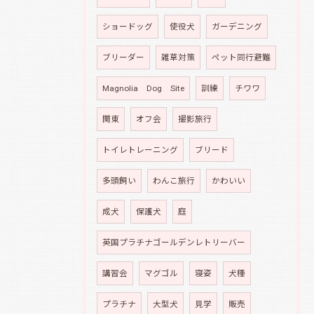
ショードッグ
使役犬
ガーデニング
ブリーダー
雑草対策
ペット同行避難
Magnolia Dog Site
訓練
チワワ
関東
オフ会
撮影旅行
トイレトレーニング
ブリード
多頭飼い
わんこ旅行
かわいい
成犬
保護犬
庭
英国プラチナゴールデンレトリーバー
講習会
マグゴル
寝姿
犬種
プラチナ
大型犬
見学
販売