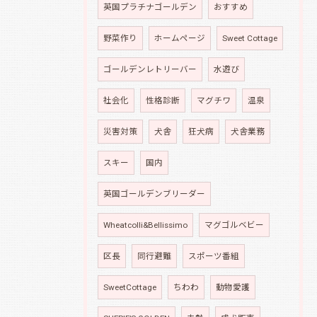
英国プラチナゴールデン
おすすめ
野菜作り
ホームページ
Sweet Cottage
ゴールデンレトリーバー
水遊び
社会化
性格診断
マグチワ
温泉
災害対策
犬舎
狂犬病
犬舎業務
スキー
国内
英国ゴールデンブリーダー
Wheatcolli&Bellissimo
マグゴルベビー
区長
同行避難
スポーツ番組
SweetCottage
ちわわ
動物愛護