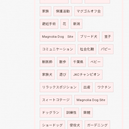
家族
保護活動
マグゴルオフ会
避妊手術
花
新潟
Magnolia Dog Site
ブリード犬
里子
コミュニケーション
社会化期
パピー
獣医師
散歩
千葉県
ベビー
家族犬
遊び
JKCチャンピオン
リラックスポジション
出産
ワクチン
スィートコテージ
Magnolia Dog Site
ドッグラン
訓練性
錦鯉
ショードッグ
使役犬
ガーデニング