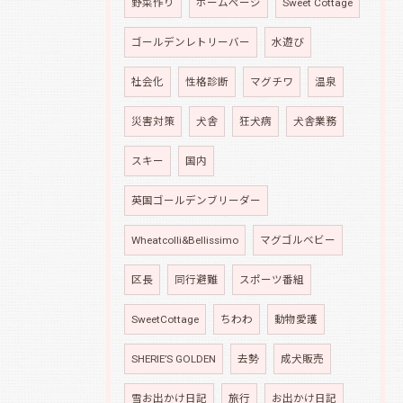
野菜作り
ホームページ
Sweet Cottage
ゴールデンレトリーバー
水遊び
社会化
性格診断
マグチワ
温泉
災害対策
犬舎
狂犬病
犬舎業務
スキー
国内
英国ゴールデンブリーダー
Wheatcolli&Bellissimo
マグゴルベビー
区長
同行避難
スポーツ番組
SweetCottage
ちわわ
動物愛護
SHERIE’S GOLDEN
去勢
成犬販売
雪お出かけ日記
旅行
お出かけ日記