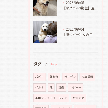
2026/08/05
【マグゴル3期生】遅ればせながら
2026/08/04
【凛ベビー】女の子 Ⅱ
タグ
Tags
パピ－
離乳食
ガーデン
写真撮影
イルミ
池
当歳
レジャー
英国プラチナゴールデン
おすすめ