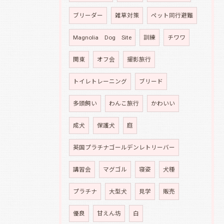
ブリーダー
雑草対策
ペット同行避難
Magnolia Dog Site
訓練
チワワ
関東
オフ会
撮影旅行
トイレトレーニング
ブリード
多頭飼い
わんこ旅行
かわいい
成犬
保護犬
庭
英国プラチナゴールデンレトリーバー
講習会
マグゴル
寝姿
犬種
プラチナ
大型犬
見学
販売
優良
甘えん坊
白