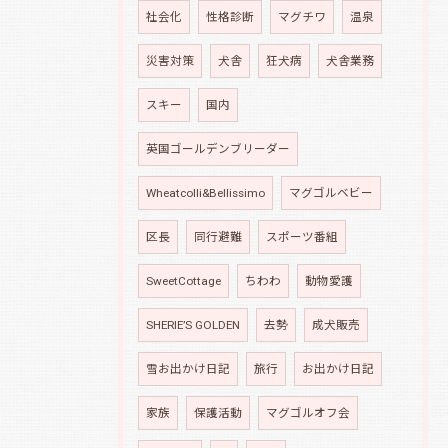
社会化
性格診断
マグチワ
温泉
災害対策
犬舎
狂犬病
犬舎業務
スキー
国内
英国ゴールデンブリーダー
Wheatcolli&Bellissimo
マグゴルベビー
区長
同行避難
スポーツ番組
SweetCottage
ちわわ
動物愛護
SHERIE’S GOLDEN
去勢
成犬販売
雪お出かけ日記
旅行
お出かけ日記
家族
保護活動
マグゴルオフ会