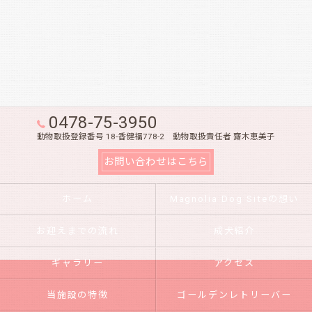
0478-75-3950
動物取扱登録番号 18-香健福778-2 動物取扱責任者 齋木恵美子
お問い合わせはこちら
ホーム
Magnolia Dog Siteの想い
お迎えまでの流れ
成犬紹介
ギャラリー
アクセス
当施設の特徴
ゴールデンレトリーバー