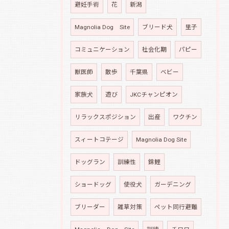
避妊手術
花
新潟
Magnolia Dog Site
ブリード犬
里子
コミュニケーション
社会化期
パピー
獣医師
散歩
千葉県
ベビー
家族犬
遊び
JKCチャンピオン
リラックスポジション
出産
ワクチン
スィートコテージ
Magnolia Dog Site
ドッグラン
訓練性
錦鯉
ショードッグ
使役犬
ガーデニング
ブリーダー
雑草対策
ペット同行避難