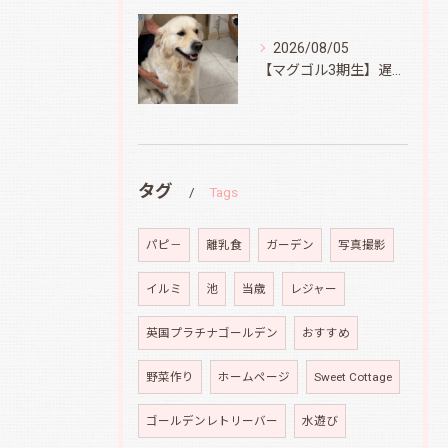
2026/08/05
【マグゴル3期生】遅ればせながら
タグ
Tags
パピ－
離乳食
ガーデン
写真撮影
イルミ
池
当歳
レジャー
英国プラチナゴールデン
おすすめ
野菜作り
ホームページ
Sweet Cottage
ゴールデンレトリーバー
水遊び