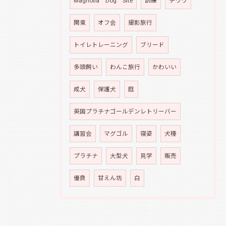
Magnolia Dog Site
訓練
チワワ
関東
オフ会
撮影旅行
トイレトレーニング
ブリード
多頭飼い
わんこ旅行
かわいい
成犬
保護犬
庭
英国プラチナゴールデンレトリーバー
講習会
マグゴル
寝姿
犬種
プラチナ
大型犬
見学
販売
優良
甘えん坊
白