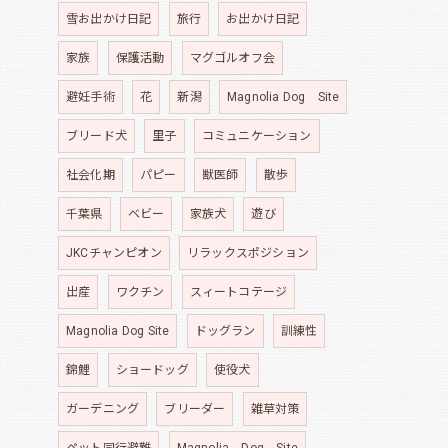
雪お出かけ日記
旅行
お出かけ日記
家族
保護活動
マグゴルオフ会
避妊手術
花
新潟
Magnolia Dog Site
ブリード犬
里子
コミュニケーション
社会化期
パピー
獣医師
散歩
千葉県
ベビー
家族犬
遊び
JKCチャンピオン
リラックスポジション
出産
ワクチン
スィートコテージ
Magnolia Dog Site
ドッグラン
訓練性
錦鯉
ショードッグ
使役犬
ガーデニング
ブリーダー
雑草対策
ペット同行避難
Magnolia Dog Site