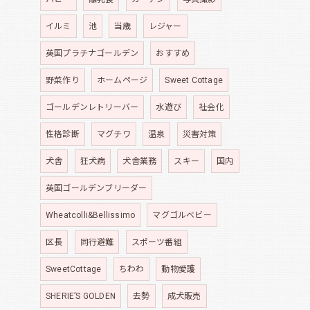
イルミ
池
当歳
レジャー
英国プラチナゴールデン
おすすめ
野菜作り
ホームページ
Sweet Cottage
ゴールデンレトリーバー
水遊び
社会化
性格診断
マグチワ
温泉
災害対策
犬舎
狂犬病
犬舎業務
スキー
国内
英国ゴールデンブリーダー
Wheatcolli&Bellissimo
マグゴルベビー
区長
同行避難
スポーツ番組
SweetCottage
ちわわ
動物愛護
SHERIE’S GOLDEN
去勢
成犬販売