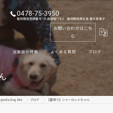
0478-75-3950
動物取扱登録番号 18-香健福778-2 動物取扱責任者 齋木恵美子
お問い合わせはこち
ら
ス
当施設の特徴
よくある質問
ブログ
ゴールデンレトリーバー
ん
パピー
ペット
ia Dog Site
ブログ
【里帰り】シャーロットちゃん
犬舎