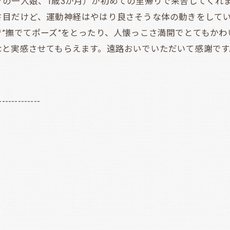
の一人娘、1歳3か月）が初めての里帰りで来舎してくれ
さ目だけど、運動神経はやはり良さそうな体の動きをして
”撫でてポーズ”をとったり、人懐っこさ満開でとてもか
なと実感させてもらえます。遠路おいでいただいて感謝で
-------------