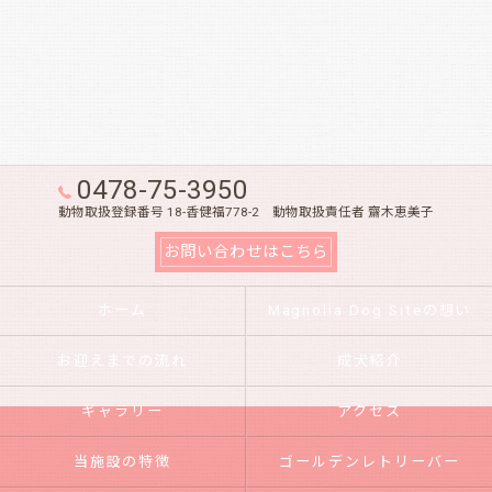
0478-75-3950
動物取扱登録番号 18-香健福778-2 動物取扱責任者 齋木恵美子
お問い合わせはこちら
ホーム
Magnolia Dog Siteの想い
お迎えまでの流れ
成犬紹介
ギャラリー
アクセス
当施設の特徴
ゴールデンレトリーバー