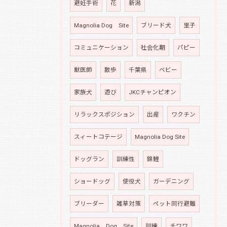
避妊手術
花
新潟
Magnolia Dog Site
ブリード犬
里子
コミュニケーション
社会化期
パピー
獣医師
散歩
千葉県
ベビー
家族犬
遊び
JKCチャンピオン
リラックスポジション
出産
ワクチン
スィートコテージ
Magnolia Dog Site
ドッグラン
訓練性
錦鯉
ショードッグ
使役犬
ガーデニング
ブリーダー
雑草対策
ペット同行避難
Magnolia Dog Site
訓練
チワワ