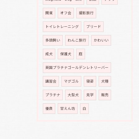
関東
オフ会
撮影旅行
トイレトレーニング
ブリード
多頭飼い
わんこ旅行
かわいい
成犬
保護犬
庭
英国プラチナゴールデンレトリーバー
講習会
マグゴル
寝姿
犬種
プラチナ
大型犬
見学
販売
優良
甘えん坊
白