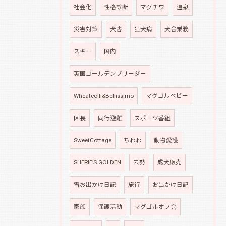
社会化
性格診断
マグチワ
温泉
災害対策
犬舎
狂犬病
犬舎業務
スキー
国内
英国ゴールデンブリーダー
Wheatcolli&Bellissimo
マグゴルベビー
区長
同行避難
スポーツ番組
SweetCottage
ちわわ
動物愛護
SHERIE’S GOLDEN
去勢
成犬販売
雪お出かけ日記
旅行
お出かけ日記
家族
保護活動
マグゴルオフ会