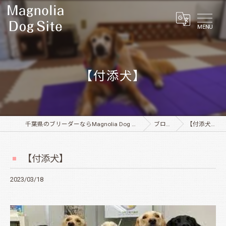
MENU
【付添犬】
千葉県のブリーダーならMagnolia Dog Site
ブログ
【付添犬】
【付添犬】
2023/03/18