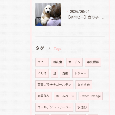
2026/08/04
【凛ベビー】女の子 Ⅱ
タグ
Tags
パピ－
離乳食
ガーデン
写真撮影
イルミ
池
当歳
レジャー
英国プラチナゴールデン
おすすめ
野菜作り
ホームページ
Sweet Cottage
ゴールデンレトリーバー
水遊び