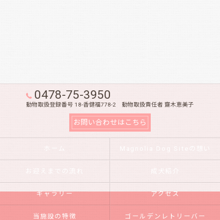
0478-75-3950
動物取扱登録番号 18-香健福778-2 動物取扱責任者 齋木恵美子
お問い合わせはこちら
ホーム
Magnolia Dog Siteの想い
お迎えまでの流れ
成犬紹介
ギャラリー
アクセス
当施設の特徴
ゴールデンレトリーバー