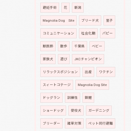
避妊手術
花
新潟
Magnolia Dog Site
ブリード犬
里子
コミュニケーション
社会化期
パピー
獣医師
散歩
千葉県
ベビー
家族犬
遊び
JKCチャンピオン
リラックスポジション
出産
ワクチン
スィートコテージ
Magnolia Dog Site
ドッグラン
訓練性
錦鯉
ショードッグ
使役犬
ガーデニング
ブリーダー
雑草対策
ペット同行避難