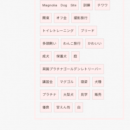
Magnolia Dog Site
訓練
チワワ
関東
オフ会
撮影旅行
トイレトレーニング
ブリード
多頭飼い
わんこ旅行
かわいい
成犬
保護犬
庭
英国プラチナゴールデンレトリーバー
講習会
マグゴル
寝姿
犬種
プラチナ
大型犬
見学
販売
優良
甘えん坊
白