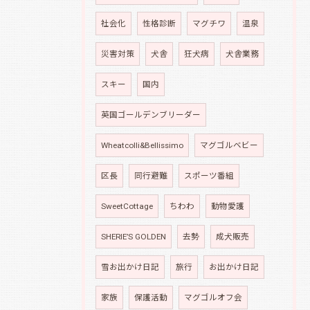
社会化
性格診断
マグチワ
温泉
災害対策
犬舎
狂犬病
犬舎業務
スキー
国内
英国ゴールデンブリーダー
Wheatcolli&Bellissimo
マグゴルベビー
区長
同行避難
スポーツ番組
SweetCottage
ちわわ
動物愛護
SHERIE’S GOLDEN
去勢
成犬販売
雪お出かけ日記
旅行
お出かけ日記
家族
保護活動
マグゴルオフ会