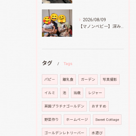
2026/08/09
【マノンベビー】深みどり君
タグ
Tags
パピ－
離乳食
ガーデン
写真撮影
イルミ
池
当歳
レジャー
英国プラチナゴールデン
おすすめ
野菜作り
ホームページ
Sweet Cottage
ゴールデンレトリーバー
水遊び