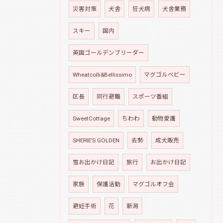
災害対策
犬舎
狂犬病
犬舎業務
スキー
国内
英国ゴールデンブリーダー
Wheatcolli&Bellissimo
マグゴルベビー
区長
同行避難
スポーツ番組
SweetCottage
ちわわ
動物愛護
SHERIE’S GOLDEN
去勢
成犬販売
雪お出かけ日記
旅行
お出かけ日記
家族
保護活動
マグゴルオフ会
避妊手術
花
新潟