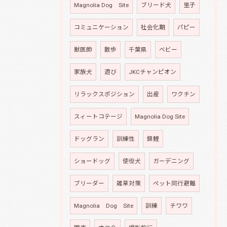
Magnolia Dog Site
ブリード犬
里子
コミュニケーション
社会化期
パピー
獣医師
散歩
千葉県
ベビー
家族犬
遊び
JKCチャンピオン
リラックスポジション
出産
ワクチン
スィートコテージ
Magnolia Dog Site
ドッグラン
訓練性
錦鯉
ショードッグ
使役犬
ガーデニング
ブリーダー
雑草対策
ペット同行避難
Magnolia Dog Site
訓練
チワワ