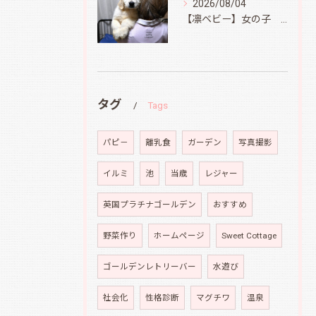
2026/08/04
【凛ベビー】女の子 Ⅱ
タグ
Tags
パピ－
離乳食
ガーデン
写真撮影
イルミ
池
当歳
レジャー
英国プラチナゴールデン
おすすめ
野菜作り
ホームページ
Sweet Cottage
ゴールデンレトリーバー
水遊び
社会化
性格診断
マグチワ
温泉