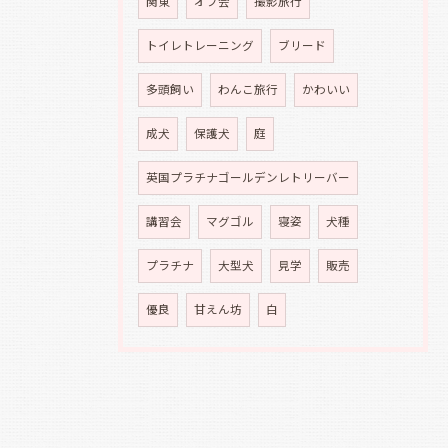
関東
オフ会
撮影旅行
トイレトレーニング
ブリード
多頭飼い
わんこ旅行
かわいい
成犬
保護犬
庭
英国プラチナゴールデンレトリーバー
講習会
マグゴル
寝姿
犬種
プラチナ
大型犬
見学
販売
優良
甘えん坊
白