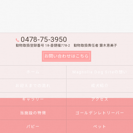
0478-75-3950
動物取扱登録番号 18-香健福778-2 動物取扱責任者 齋木恵美子
お問い合わせはこちら
ホーム
Magnolia Dog Siteの想い
お迎えまでの流れ
成犬紹介
ギャラリー
アクセス
当施設の特徴
ゴールデンレトリーバー
パピー
ペット