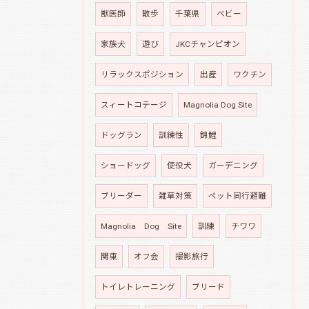
獣医師
散歩
千葉県
ベビー
家族犬
遊び
JKCチャンピオン
リラックスポジション
出産
ワクチン
スィートコテージ
Magnolia Dog Site
ドッグラン
訓練性
錦鯉
ショードッグ
使役犬
ガーデニング
ブリーダー
雑草対策
ペット同行避難
Magnolia Dog Site
訓練
チワワ
関東
オフ会
撮影旅行
トイレトレーニング
ブリード