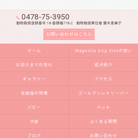
0478-75-3950
動物取扱登録番号 18-香健福778-2 動物取扱責任者 齋木恵美子
お問い合わせはこちら
ホーム
Magnolia Dog Siteの想い
お迎えまでの流れ
成犬紹介
ギャラリー
アクセス
当施設の特徴
ゴールデンレトリーバー
パピー
ペット
犬舎
よくある質問
ブログ
お問い合わせ