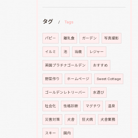
タグ
Tags
パピ－
離乳食
ガーデン
写真撮影
イルミ
池
当歳
レジャー
英国プラチナゴールデン
おすすめ
野菜作り
ホームページ
Sweet Cottage
ゴールデンレトリーバー
水遊び
社会化
性格診断
マグチワ
温泉
災害対策
犬舎
狂犬病
犬舎業務
スキー
国内