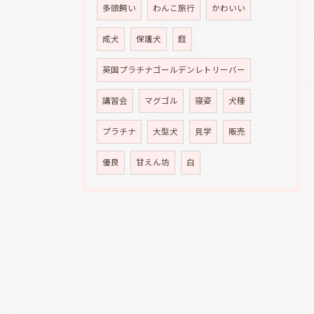
多頭飼い
わんこ旅行
かわいい
成犬
保護犬
庭
英国プラチナゴールデンレトリーバー
講習会
マグゴル
寝姿
犬種
プラチナ
大型犬
見学
販売
優良
甘えん坊
白