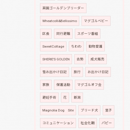
英国ゴールデンブリーダー
Wheatcolli&Bellissimo
マグゴルベビー
区長
同行避難
スポーツ番組
SweetCottage
ちわわ
動物愛護
SHERIE’S GOLDEN
去勢
成犬販売
雪お出かけ日記
旅行
お出かけ日記
家族
保護活動
マグゴルオフ会
避妊手術
花
新潟
Magnolia Dog Site
ブリード犬
里子
コミュニケーション
社会化期
パピー