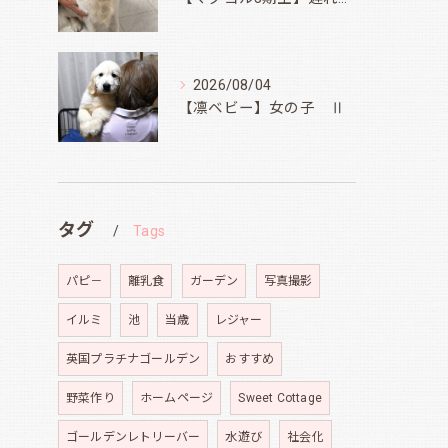
2026/08/04
【凛ベビー】女の子 Ⅱ
タグ
Tags
パピ－
離乳食
ガーデン
写真撮影
イルミ
池
当歳
レジャー
英国プラチナゴールデン
おすすめ
野菜作り
ホームページ
Sweet Cottage
ゴールデンレトリーバー
水遊び
社会化