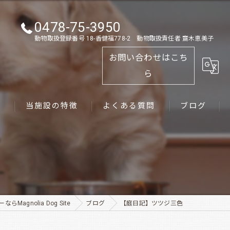
0478-75-3950
動物取扱登録番号 18-香健福778-2 動物取扱責任者 齋木恵美子
お問い合わせはこち
ら
ス
当施設の特徴
よくある質問
ブログ
ゴールデンレトリーバー
パピー
ペット
Magnolia Dog Site
ブログ
【庭日記】ツツジ三色
犬舎