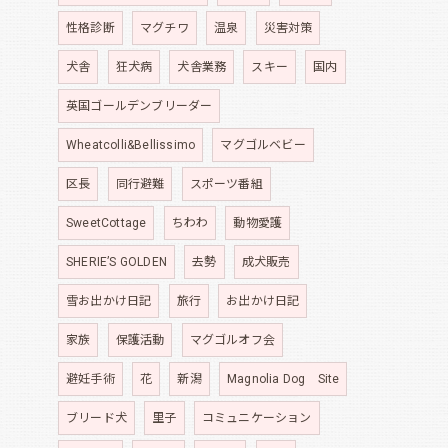
性格診断
マグチワ
温泉
災害対策
犬舎
狂犬病
犬舎業務
スキー
国内
英国ゴールデンブリーダー
Wheatcolli&Bellissimo
マグゴルベビー
区長
同行避難
スポーツ番組
SweetCottage
ちわわ
動物愛護
SHERIE’S GOLDEN
去勢
成犬販売
雪お出かけ日記
旅行
お出かけ日記
家族
保護活動
マグゴルオフ会
避妊手術
花
新潟
Magnolia Dog Site
ブリード犬
里子
コミュニケーション