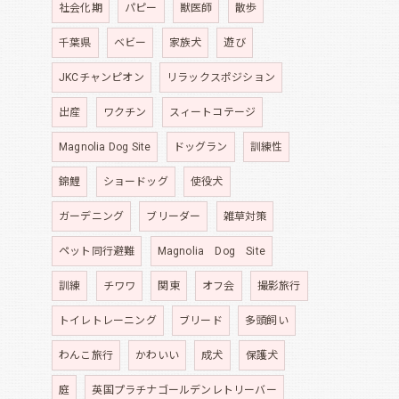
社会化期
パピー
獣医師
散歩
千葉県
ベビー
家族犬
遊び
JKCチャンピオン
リラックスポジション
出産
ワクチン
スィートコテージ
Magnolia Dog Site
ドッグラン
訓練性
錦鯉
ショードッグ
使役犬
ガーデニング
ブリーダー
雑草対策
ペット同行避難
Magnolia Dog Site
訓練
チワワ
関東
オフ会
撮影旅行
トイレトレーニング
ブリード
多頭飼い
わんこ旅行
かわいい
成犬
保護犬
庭
英国プラチナゴールデンレトリーバー