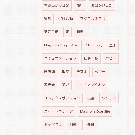
雪お出かけ日記
旅行
お出かけ日記
家族
保護活動
マグゴルオフ会
避妊手術
花
新潟
Magnolia Dog Site
ブリード犬
里子
コミュニケーション
社会化期
パピー
獣医師
散歩
千葉県
ベビー
家族犬
遊び
JKCチャンピオン
リラックスポジション
出産
ワクチン
スィートコテージ
Magnolia Dog Site
ドッグラン
訓練性
錦鯉