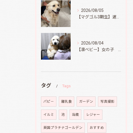
2026/08/05
【マグゴル3期生】遅ればせながら
2026/08/04
【凛ベビー】女の子 Ⅱ
タグ
Tags
パピ－
離乳食
ガーデン
写真撮影
イルミ
池
当歳
レジャー
英国プラチナゴールデン
おすすめ