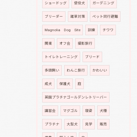
ショードッグ
使役犬
ガーデニング
ブリーダー
雑草対策
ペット同行避難
Magnolia Dog Site
訓練
チワワ
関東
オフ会
撮影旅行
トイレトレーニング
ブリード
多頭飼い
わんこ旅行
かわいい
成犬
保護犬
庭
英国プラチナゴールデンレトリーバー
講習会
マグゴル
寝姿
犬種
プラチナ
大型犬
見学
販売