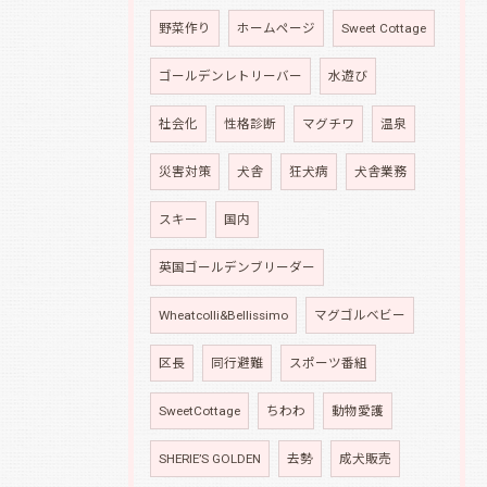
野菜作り
ホームページ
Sweet Cottage
ゴールデンレトリーバー
水遊び
社会化
性格診断
マグチワ
温泉
災害対策
犬舎
狂犬病
犬舎業務
スキー
国内
英国ゴールデンブリーダー
Wheatcolli&Bellissimo
マグゴルベビー
区長
同行避難
スポーツ番組
SweetCottage
ちわわ
動物愛護
SHERIE’S GOLDEN
去勢
成犬販売