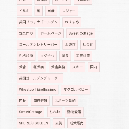
イルミ
池
当歳
レジャー
英国プラチナゴールデン
おすすめ
野菜作り
ホームページ
Sweet Cottage
ゴールデンレトリーバー
水遊び
社会化
性格診断
マグチワ
温泉
災害対策
犬舎
狂犬病
犬舎業務
スキー
国内
英国ゴールデンブリーダー
Wheatcolli&Bellissimo
マグゴルベビー
区長
同行避難
スポーツ番組
SweetCottage
ちわわ
動物愛護
SHERIE’S GOLDEN
去勢
成犬販売