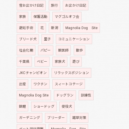
雪お出かけ日記
旅行
お出かけ日記
家族
保護活動
マグゴルオフ会
避妊手術
花
新潟
Magnolia Dog Site
ブリード犬
里子
コミュニケーション
社会化期
パピー
獣医師
散歩
千葉県
ベビー
家族犬
遊び
JKCチャンピオン
リラックスポジション
出産
ワクチン
スィートコテージ
Magnolia Dog Site
ドッグラン
訓練性
錦鯉
ショードッグ
使役犬
ガーデニング
ブリーダー
雑草対策