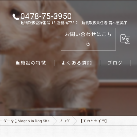
0478-75-3950
動物取扱登録番号 18-香健福778-2 動物取扱責任者 齋木恵美子
お問い合わせはこち
ら
ス
当施設の特徴
よくある質問
ブログ
ゴールデンレトリーバー
パピー
ペット
ーならMagnolia Dog Site
ブログ
【モカとセイラ】
犬舎