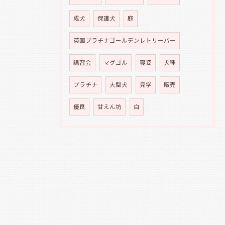
成犬
保護犬
庭
英国プラチナゴールデンレトリーバー
講習会
マグゴル
寝姿
犬種
プラチナ
大型犬
見学
販売
優良
甘えん坊
白