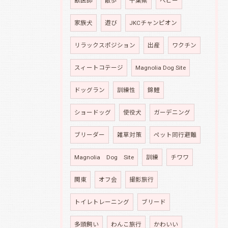
獣医師
散歩
千葉県
ベビー
家族犬
遊び
JKCチャンピオン
リラックスポジション
出産
ワクチン
スィートコテージ
Magnolia Dog Site
ドッグラン
訓練性
錦鯉
ショードッグ
使役犬
ガーデニング
ブリーダー
雑草対策
ペット同行避難
Magnolia Dog Site
訓練
チワワ
関東
オフ会
撮影旅行
トイレトレーニング
ブリード
多頭飼い
わんこ旅行
かわいい