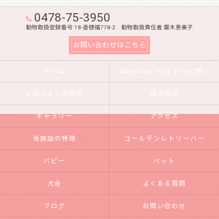
0478-75-3950
動物取扱登録番号 18-香健福778-2 動物取扱責任者 齋木恵美子
お問い合わせはこちら
ホーム
Magnolia Dog Siteの想い
お迎えまでの流れ
成犬紹介
ギャラリー
アクセス
当施設の特徴
ゴールデンレトリーバー
パピー
ペット
犬舎
よくある質問
ブログ
お問い合わせ