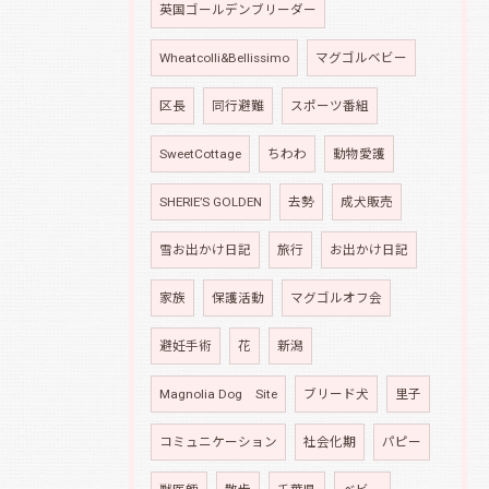
英国ゴールデンブリーダー
Wheatcolli&Bellissimo
マグゴルベビー
区長
同行避難
スポーツ番組
SweetCottage
ちわわ
動物愛護
SHERIE’S GOLDEN
去勢
成犬販売
雪お出かけ日記
旅行
お出かけ日記
家族
保護活動
マグゴルオフ会
避妊手術
花
新潟
Magnolia Dog Site
ブリード犬
里子
コミュニケーション
社会化期
パピー