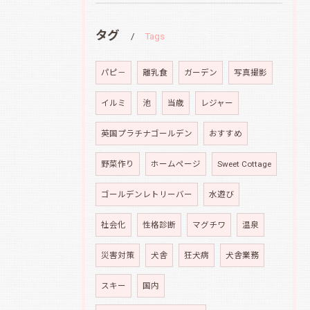
タグ
Tags
パピ－
離乳食
ガーデン
写真撮影
イルミ
池
当歳
レジャー
英国プラチナゴールデン
おすすめ
野菜作り
ホームページ
Sweet Cottage
ゴールデンレトリーバー
水遊び
社会化
性格診断
マグチワ
温泉
災害対策
犬舎
狂犬病
犬舎業務
スキー
国内