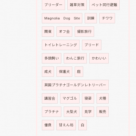
ブリーダー
雑草対策
ペット同行避難
Magnolia Dog Site
訓練
チワワ
関東
オフ会
撮影旅行
トイレトレーニング
ブリード
多頭飼い
わんこ旅行
かわいい
成犬
保護犬
庭
英国プラチナゴールデンレトリーバー
講習会
マグゴル
寝姿
犬種
プラチナ
大型犬
見学
販売
優良
甘えん坊
白