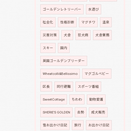
ゴールデンレトリーバー
水遊び
社会化
性格診断
マグチワ
温泉
災害対策
犬舎
狂犬病
犬舎業務
スキー
国内
英国ゴールデンブリーダー
Wheatcolli&Bellissimo
マグゴルベビー
区長
同行避難
スポーツ番組
SweetCottage
ちわわ
動物愛護
SHERIE’S GOLDEN
去勢
成犬販売
雪お出かけ日記
旅行
お出かけ日記