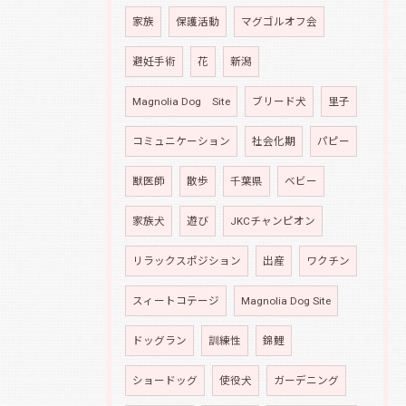
家族
保護活動
マグゴルオフ会
避妊手術
花
新潟
Magnolia Dog Site
ブリード犬
里子
コミュニケーション
社会化期
パピー
獣医師
散歩
千葉県
ベビー
家族犬
遊び
JKCチャンピオン
リラックスポジション
出産
ワクチン
スィートコテージ
Magnolia Dog Site
ドッグラン
訓練性
錦鯉
ショードッグ
使役犬
ガーデニング