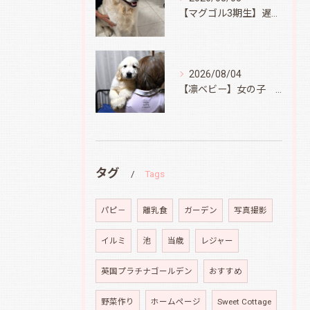
【マグゴル3期生】遅ればせながら
2026/08/04
【凛ベビー】女の子 Ⅱ
タグ
Tags
パピ－
離乳食
ガーデン
写真撮影
イルミ
池
当歳
レジャー
英国プラチナゴールデン
おすすめ
野菜作り
ホームページ
Sweet Cottage