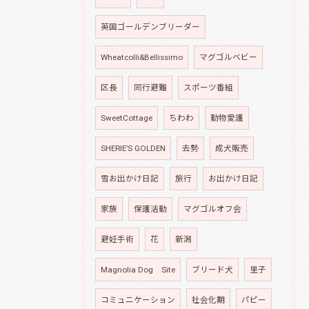
英国ゴールデンブリーダー
Wheatcolli&Bellissimo
マグゴルベビー
区長
同行避難
スポーツ番組
SweetCottage
ちわわ
動物愛護
SHERIE’S GOLDEN
去勢
成犬販売
雪お出かけ日記
旅行
お出かけ日記
家族
保護活動
マグゴルオフ会
避妊手術
花
新潟
Magnolia Dog Site
ブリード犬
里子
コミュニケーション
社会化期
パピー