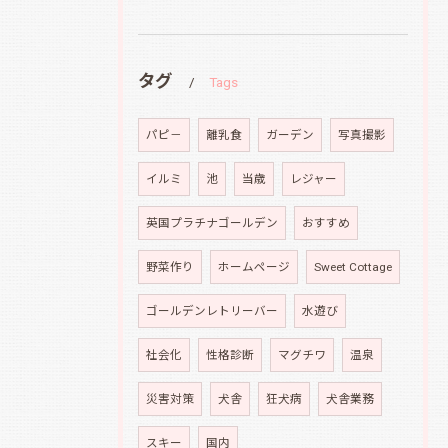
タグ
Tags
パピ－
離乳食
ガーデン
写真撮影
イルミ
池
当歳
レジャー
英国プラチナゴールデン
おすすめ
野菜作り
ホームページ
Sweet Cottage
ゴールデンレトリーバー
水遊び
社会化
性格診断
マグチワ
温泉
災害対策
犬舎
狂犬病
犬舎業務
スキー
国内