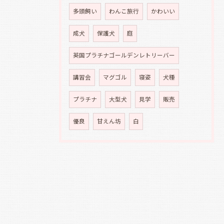
多頭飼い
わんこ旅行
かわいい
成犬
保護犬
庭
英国プラチナゴールデンレトリーバー
講習会
マグゴル
寝姿
犬種
プラチナ
大型犬
見学
販売
優良
甘えん坊
白