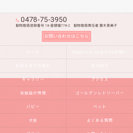
0478-75-3950
動物取扱登録番号 18-香健福778-2 動物取扱責任者 齋木恵美子
お問い合わせはこちら
ホーム
Magnolia Dog Siteの想い
お迎えまでの流れ
成犬紹介
ギャラリー
アクセス
当施設の特徴
ゴールデンレトリーバー
パピー
ペット
犬舎
よくある質問