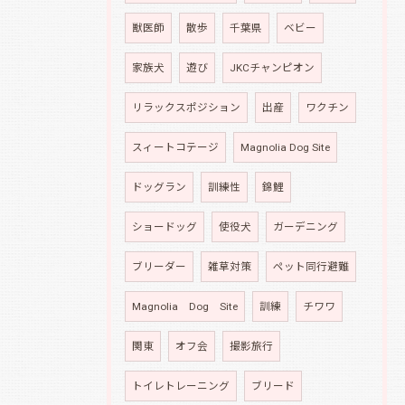
獣医師
散歩
千葉県
ベビー
家族犬
遊び
JKCチャンピオン
リラックスポジション
出産
ワクチン
スィートコテージ
Magnolia Dog Site
ドッグラン
訓練性
錦鯉
ショードッグ
使役犬
ガーデニング
ブリーダー
雑草対策
ペット同行避難
Magnolia Dog Site
訓練
チワワ
関東
オフ会
撮影旅行
トイレトレーニング
ブリード