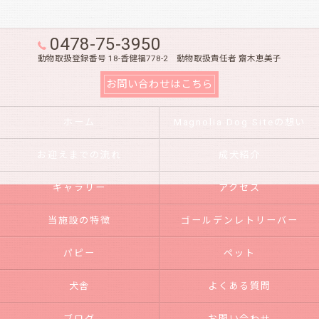
0478-75-3950
動物取扱登録番号 18-香健福778-2 動物取扱責任者 齋木恵美子
お問い合わせはこちら
ホーム
Magnolia Dog Siteの想い
お迎えまでの流れ
成犬紹介
ギャラリー
アクセス
当施設の特徴
ゴールデンレトリーバー
パピー
ペット
犬舎
よくある質問
ブログ
お問い合わせ