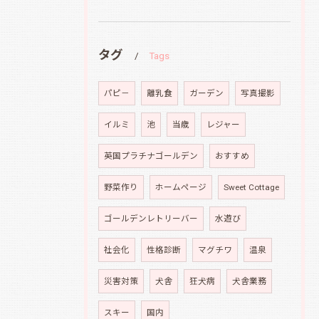
タグ
Tags
パピ－
離乳食
ガーデン
写真撮影
イルミ
池
当歳
レジャー
英国プラチナゴールデン
おすすめ
野菜作り
ホームページ
Sweet Cottage
ゴールデンレトリーバー
水遊び
社会化
性格診断
マグチワ
温泉
災害対策
犬舎
狂犬病
犬舎業務
スキー
国内