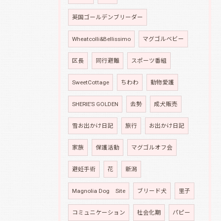
英国ゴールデンブリーダー
Wheatcolli&Bellissimo
マグゴルベビー
区長
同行避難
スポーツ番組
SweetCottage
ちわわ
動物愛護
SHERIE’S GOLDEN
去勢
成犬販売
雪お出かけ日記
旅行
お出かけ日記
家族
保護活動
マグゴルオフ会
避妊手術
花
新潟
Magnolia Dog Site
ブリード犬
里子
コミュニケーション
社会化期
パピー