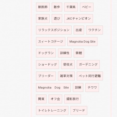
獣医師
散歩
千葉県
ベビー
家族犬
遊び
JKCチャンピオン
リラックスポジション
出産
ワクチン
スィートコテージ
Magnolia Dog Site
ドッグラン
訓練性
錦鯉
ショードッグ
使役犬
ガーデニング
ブリーダー
雑草対策
ペット同行避難
Magnolia Dog Site
訓練
チワワ
関東
オフ会
撮影旅行
トイレトレーニング
ブリード