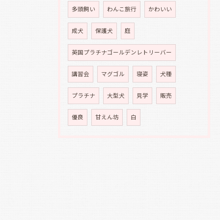
多頭飼い
わんこ旅行
かわいい
成犬
保護犬
庭
英国プラチナゴールデンレトリーバー
講習会
マグゴル
寝姿
犬種
プラチナ
大型犬
見学
販売
優良
甘えん坊
白