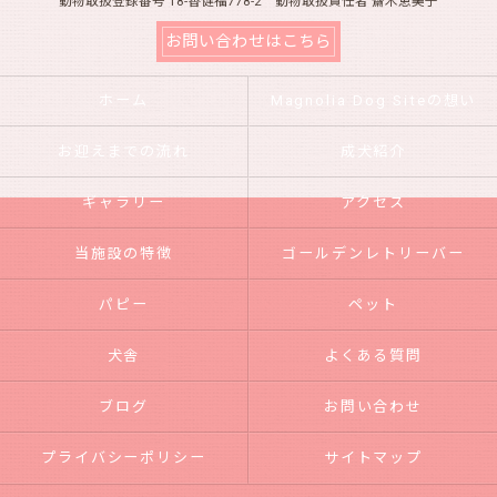
動物取扱登録番号 18-香健福778-2 動物取扱責任者 齋木恵美子
お問い合わせはこちら
ホーム
Magnolia Dog Siteの想い
お迎えまでの流れ
成犬紹介
ギャラリー
アクセス
当施設の特徴
ゴールデンレトリーバー
パピー
ペット
犬舎
よくある質問
ブログ
お問い合わせ
プライバシーポリシー
サイトマップ