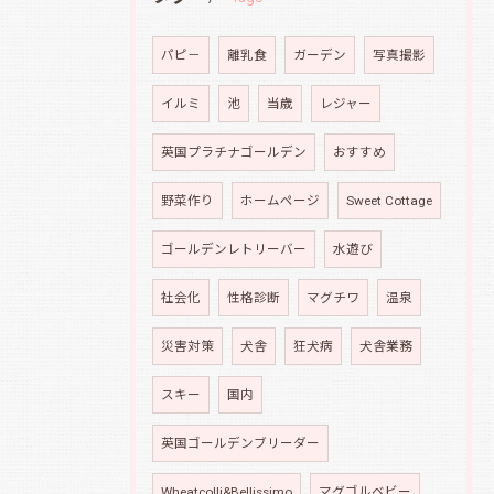
パピ－
離乳食
ガーデン
写真撮影
イルミ
池
当歳
レジャー
英国プラチナゴールデン
おすすめ
野菜作り
ホームページ
Sweet Cottage
ゴールデンレトリーバー
水遊び
社会化
性格診断
マグチワ
温泉
災害対策
犬舎
狂犬病
犬舎業務
スキー
国内
英国ゴールデンブリーダー
Wheatcolli&Bellissimo
マグゴルベビー