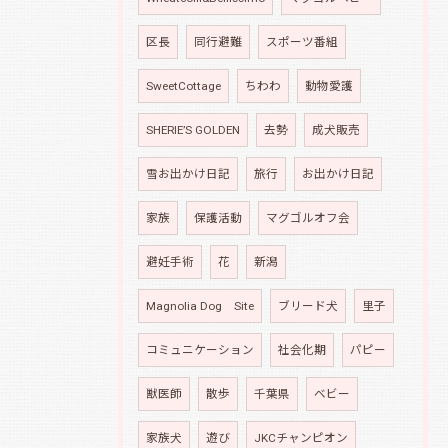
区長
同行避難
スポーツ番組
SweetCottage
ちわわ
動物愛護
SHERIE’S GOLDEN
去勢
成犬販売
雪お出かけ日記
旅行
お出かけ日記
家族
保護活動
マグゴルオフ会
避妊手術
花
新潟
Magnolia Dog Site
ブリード犬
里子
コミュニケーション
社会化期
パピー
獣医師
散歩
千葉県
ベビー
家族犬
遊び
JKCチャンピオン