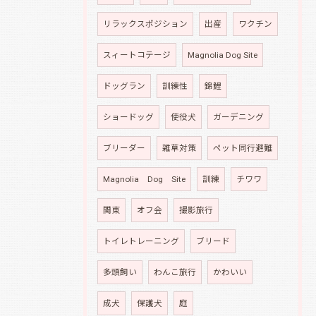
リラックスポジション
出産
ワクチン
スィートコテージ
Magnolia Dog Site
ドッグラン
訓練性
錦鯉
ショードッグ
使役犬
ガーデニング
ブリーダー
雑草対策
ペット同行避難
Magnolia Dog Site
訓練
チワワ
関東
オフ会
撮影旅行
トイレトレーニング
ブリード
多頭飼い
わんこ旅行
かわいい
成犬
保護犬
庭