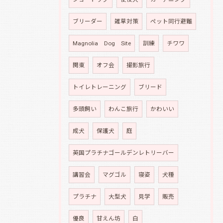
ブリーダー
雑草対策
ペット同行避難
Magnolia Dog Site
訓練
チワワ
関東
オフ会
撮影旅行
トイレトレーニング
ブリード
多頭飼い
わんこ旅行
かわいい
成犬
保護犬
庭
英国プラチナゴールデンレトリーバー
講習会
マグゴル
寝姿
犬種
プラチナ
大型犬
見学
販売
優良
甘えん坊
白