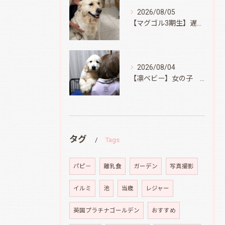
2026/08/05
【マグゴル3期生】遅ればせながら
2026/08/04
【凛ベビー】女の子 Ⅱ
タグ
Tags
パピ－
離乳食
ガーデン
写真撮影
イルミ
池
当歳
レジャー
英国プラチナゴールデン
おすすめ