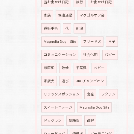
雪お出かけ日記
旅行
お出かけ日記
家族
保護活動
マグゴルオフ会
避妊手術
花
新潟
Magnolia Dog Site
ブリード犬
里子
コミュニケーション
社会化期
パピー
獣医師
散歩
千葉県
ベビー
家族犬
遊び
JKCチャンピオン
リラックスポジション
出産
ワクチン
スィートコテージ
Magnolia Dog Site
ドッグラン
訓練性
錦鯉
ショードッグ
使役犬
ガーデニング