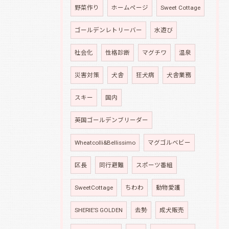
野菜作り
ホームページ
Sweet Cottage
ゴールデンレトリーバー
水遊び
社会化
性格診断
マグチワ
温泉
災害対策
犬舎
狂犬病
犬舎業務
スキー
国内
英国ゴールデンブリーダー
Wheatcolli&Bellissimo
マグゴルベビー
区長
同行避難
スポーツ番組
SweetCottage
ちわわ
動物愛護
SHERIE’S GOLDEN
去勢
成犬販売