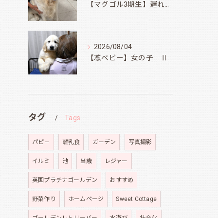
【マグゴル3期生】遅ればせながら
2026/08/04
【凛ベビー】女の子 Ⅱ
タグ
Tags
パピ－
離乳食
ガーデン
写真撮影
イルミ
池
当歳
レジャー
英国プラチナゴールデン
おすすめ
野菜作り
ホームページ
Sweet Cottage