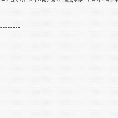
ぞとばかりに熊手を敵と思って興奮気味。と思ったら芝生
-------------
-------------