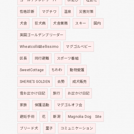
ゴールデンレトリーバー
水遊び
社会化
性格診断
マグチワ
温泉
災害対策
犬舎
狂犬病
犬舎業務
スキー
国内
英国ゴールデンブリーダー
Wheatcolli&Bellissimo
マグゴルベビー
区長
同行避難
スポーツ番組
SweetCottage
ちわわ
動物愛護
SHERIE’S GOLDEN
去勢
成犬販売
雪お出かけ日記
旅行
お出かけ日記
家族
保護活動
マグゴルオフ会
避妊手術
花
新潟
Magnolia Dog Site
ブリード犬
里子
コミュニケーション