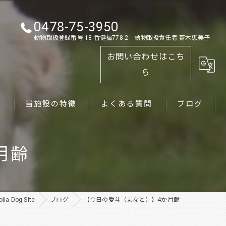
0478-75-3950
動物取扱登録番号 18-香健福778-2 動物取扱責任者 齋木恵美子
お問い合わせはこち
ら
ス
当施設の特徴
よくある質問
ブログ
ゴールデンレトリーバー
月齢
パピー
ペット
 Dog Site
ブログ
【今日の愛斗（まなと）】4か月齢
犬舎