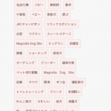
社会化期
パピー
獣医師
散歩
千葉県
ベビー
家族犬
遊び
JKCチャンピオン
リラックスポジション
出産
ワクチン
スィートコテージ
Magnolia Dog Site
ドッグラン
訓練性
錦鯉
ショードッグ
使役犬
ガーデニング
ブリーダー
雑草対策
ペット同行避難
Magnolia Dog Site
訓練
チワワ
関東
オフ会
撮影旅行
トイレトレーニング
ブリード
多頭飼い
わんこ旅行
かわいい
成犬
保護犬