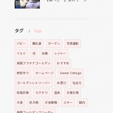
【凛ベビー】女の子 Ⅱ
タグ
Tags
パピ－
離乳食
ガーデン
写真撮影
イルミ
池
当歳
レジャー
英国プラチナゴールデン
おすすめ
野菜作り
ホームページ
Sweet Cottage
ゴールデンレトリーバー
水遊び
社会化
性格診断
マグチワ
温泉
災害対策
犬舎
狂犬病
犬舎業務
スキー
国内
英国ゴールデンブリーダー