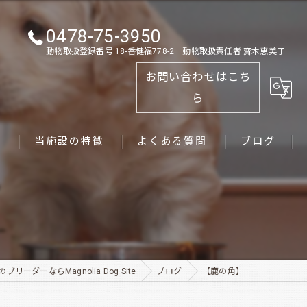
0478-75-3950
動物取扱登録番号 18-香健福778-2 動物取扱責任者 齋木恵美子
お問い合わせはこち
ら
ス
当施設の特徴
よくある質問
ブログ
ゴールデンレトリーバー
パピー
ペット
ブリーダーならMagnolia Dog Site
ブログ
【鹿の角】
犬舎