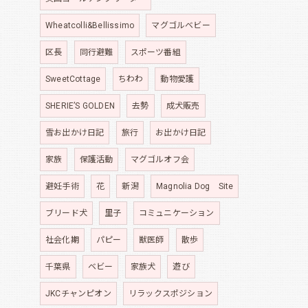
Wheatcolli&Bellissimo
マグゴルベビー
区長
同行避難
スポーツ番組
SweetCottage
ちわわ
動物愛護
SHERIE’S GOLDEN
去勢
成犬販売
雪お出かけ日記
旅行
お出かけ日記
家族
保護活動
マグゴルオフ会
避妊手術
花
新潟
Magnolia Dog Site
ブリード犬
里子
コミュニケーション
社会化期
パピー
獣医師
散歩
千葉県
ベビー
家族犬
遊び
JKCチャンピオン
リラックスポジション