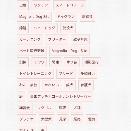
出産
ワクチン
スィートコテージ
Magnolia Dog Site
ドッグラン
訓練性
錦鯉
ショードッグ
使役犬
ガーデニング
ブリーダー
雑草対策
ペット同行避難
Magnolia Dog Site
訓練
チワワ
関東
オフ会
撮影旅行
トイレトレーニング
ブリード
多頭飼い
わんこ旅行
かわいい
成犬
保護犬
庭
英国プラチナゴールデンレトリーバー
講習会
マグゴル
寝姿
犬種
プラチナ
大型犬
見学
販売
優良
甘えん坊
白