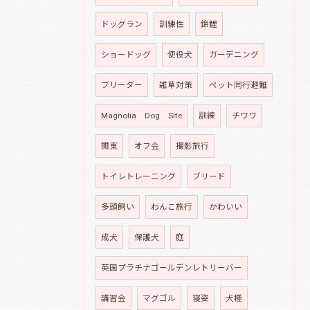
ドッグラン
訓練性
錦鯉
ショードッグ
使役犬
ガーデニング
ブリーダー
雑草対策
ペット同行避難
Magnolia Dog Site
訓練
チワワ
関東
オフ会
撮影旅行
トイレトレーニング
ブリード
多頭飼い
わんこ旅行
かわいい
成犬
保護犬
庭
英国プラチナゴールデンレトリーバー
講習会
マグゴル
寝姿
犬種