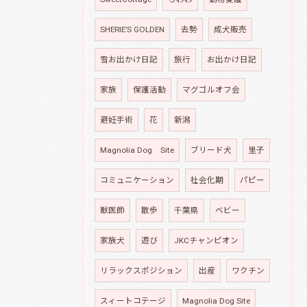
SHERIE’S GOLDEN
去勢
成犬販売
雪お出かけ日記
旅行
お出かけ日記
家族
保護活動
マグゴルオフ会
避妊手術
花
新潟
Magnolia Dog Site
ブリード犬
里子
コミュニケーション
社会化期
パピー
獣医師
散歩
千葉県
ベビー
家族犬
遊び
JKCチャンピオン
リラックスポジション
出産
ワクチン
スィートコテージ
Magnolia Dog Site