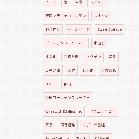
イルミ
池
当歳
レジャー
英国プラチナゴールデン
おすすめ
野菜作り
ホームページ
Sweet Cottage
ゴールデンレトリーバー
水遊び
社会化
性格診断
マグチワ
温泉
災害対策
犬舎
狂犬病
犬舎業務
スキー
国内
英国ゴールデンブリーダー
Wheatcolli&Bellissimo
マグゴルベビー
区長
同行避難
スポーツ番組
SweetCottage
ちわわ
動物愛護