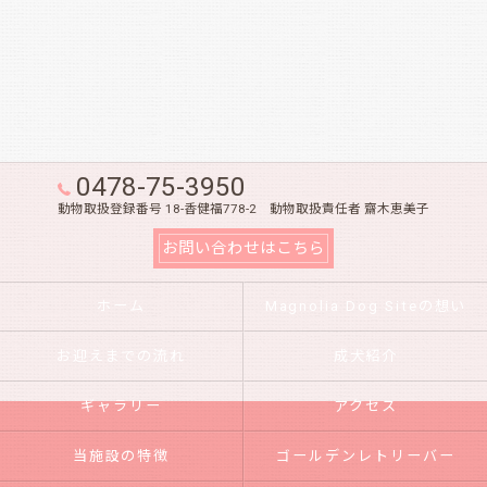
0478-75-3950
動物取扱登録番号 18-香健福778-2 動物取扱責任者 齋木恵美子
お問い合わせはこちら
ホーム
Magnolia Dog Siteの想い
お迎えまでの流れ
成犬紹介
ギャラリー
アクセス
当施設の特徴
ゴールデンレトリーバー