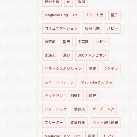
避妊手術
花
新潟
Magnolia Dog Site
ブリード犬
里子
コミュニケーション
社会化期
パピー
獣医師
散歩
千葉県
ベビー
家族犬
遊び
JKCチャンピオン
リラックスポジション
出産
ワクチン
スィートコテージ
Magnolia Dog Site
ドッグラン
訓練性
錦鯉
ショードッグ
使役犬
ガーデニング
ブリーダー
雑草対策
ペット同行避難
Magnolia Dog Site
訓練
チワワ