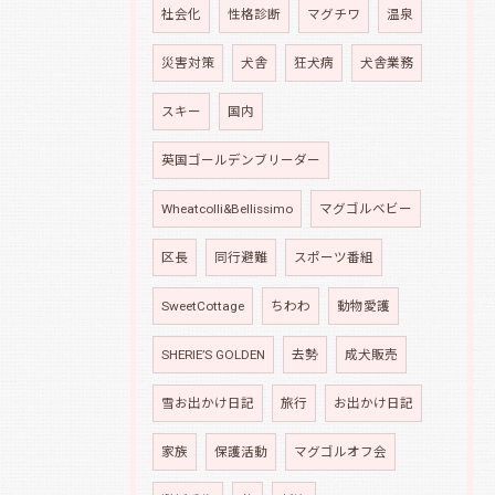
社会化
性格診断
マグチワ
温泉
災害対策
犬舎
狂犬病
犬舎業務
スキー
国内
英国ゴールデンブリーダー
Wheatcolli&Bellissimo
マグゴルベビー
区長
同行避難
スポーツ番組
SweetCottage
ちわわ
動物愛護
SHERIE’S GOLDEN
去勢
成犬販売
雪お出かけ日記
旅行
お出かけ日記
家族
保護活動
マグゴルオフ会