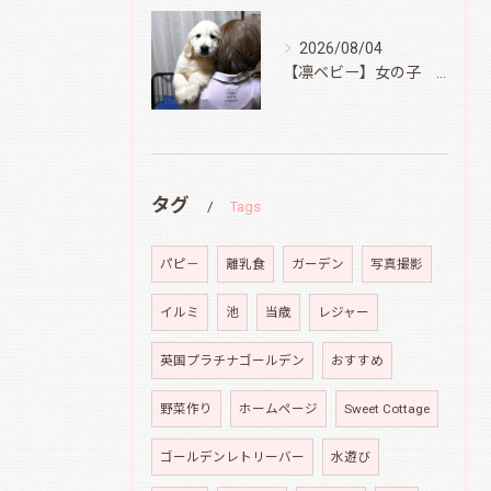
2026/08/04
【凛ベビー】女の子 Ⅱ
タグ
Tags
パピ－
離乳食
ガーデン
写真撮影
イルミ
池
当歳
レジャー
英国プラチナゴールデン
おすすめ
野菜作り
ホームページ
Sweet Cottage
ゴールデンレトリーバー
水遊び