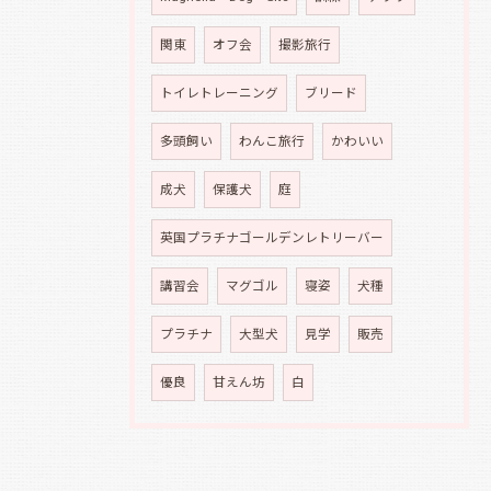
関東
オフ会
撮影旅行
トイレトレーニング
ブリード
多頭飼い
わんこ旅行
かわいい
成犬
保護犬
庭
英国プラチナゴールデンレトリーバー
講習会
マグゴル
寝姿
犬種
プラチナ
大型犬
見学
販売
優良
甘えん坊
白