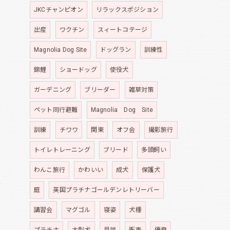
JKCチャンピオン
リラックスポジション
出産
ワクチン
スィートコテージ
Magnolia Dog Site
ドッグラン
訓練性
錦鯉
ショードッグ
使役犬
ガーデニング
ブリーダー
雑草対策
ペット同行避難
Magnolia Dog Site
訓練
チワワ
関東
オフ会
撮影旅行
トイレトレーニング
ブリード
多頭飼い
わんこ旅行
かわいい
成犬
保護犬
庭
英国プラチナゴールデンレトリーバー
講習会
マグゴル
寝姿
犬種