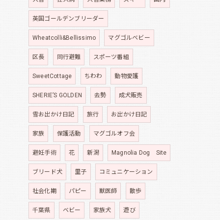
英国ゴールデンブリーダー
Wheatcolli&Bellissimo
マグゴルベビー
区長
同行避難
スポーツ番組
SweetCottage
ちわわ
動物愛護
SHERIE’S GOLDEN
去勢
成犬販売
雪お出かけ日記
旅行
お出かけ日記
家族
保護活動
マグゴルオフ会
避妊手術
花
新潟
Magnolia Dog Site
ブリード犬
里子
コミュニケーション
社会化期
パピー
獣医師
散歩
千葉県
ベビー
家族犬
遊び