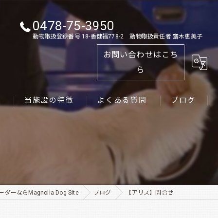
0478-75-3950
動物取扱登録番号 18-香健福778-2 動物取扱責任者 齋木恵美子
お問い合わせはこち
ら
ス
当施設の特徴
よくある質問
ブログ
ゴールデンレトリーバー
パピー
ペット
ーならMagnolia Dog Site
ブログ
【アリス】問合せ
犬舎