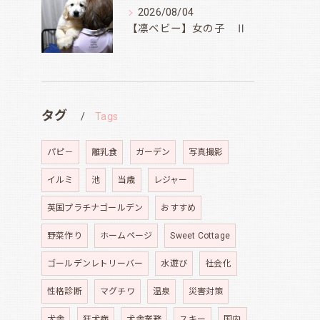
2026/08/04
【凛ベビー】女の子 Ⅱ
タグ
Tags
パピ－
離乳食
ガーデン
写真撮影
イルミ
池
当歳
レジャー
英国プラチナゴールデン
おすすめ
野菜作り
ホームページ
Sweet Cottage
ゴールデンレトリーバー
水遊び
社会化
性格診断
マグチワ
温泉
災害対策
犬舎
狂犬病
犬舎業務
スキー
国内